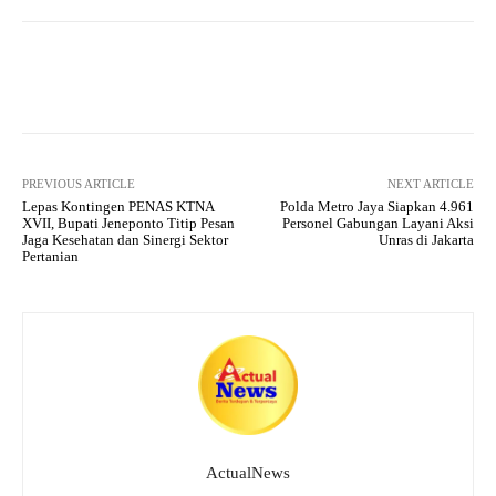
A
a
ok
r
pp
m
Facebook
X
Pinterest
What
PREVIOUS ARTICLE
NEXT ARTICLE
Lepas Kontingen PENAS KTNA
Polda Metro Jaya Siapkan 4.961
XVII, Bupati Jeneponto Titip Pesan
Personel Gabungan Layani Aksi
Jaga Kesehatan dan Sinergi Sektor
Unras di Jakarta
Pertanian
ActualNews