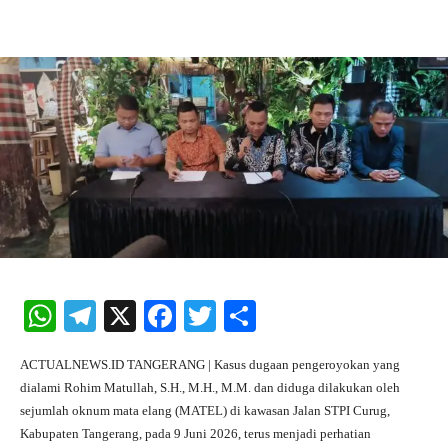
Facebook
X
Pinterest
What
W
Te
X
Fa
T
S
ha
le
ce
wi
ha
ACTUALNEWS.ID TANGERANG | Kasus dugaan pengeroyokan yang
ts
gr
bo
tte
re
dialami Rohim Matullah, S.H., M.H., M.M. dan diduga dilakukan oleh
A
a
ok
r
sejumlah oknum mata elang (MATEL) di kawasan Jalan STPI Curug,
Kabupaten Tangerang, pada 9 Juni 2026, terus menjadi perhatian
pp
m