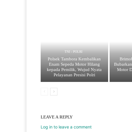
TNI - POLRI
Polsek Tambora Kembalikan
Brimob
Enam Sepeda Motor Hilang
Bubarkan
kepada Pemilik, Wujud Nyata
Motor D
Pelayanan Presisi Polri
LEAVE A REPLY
Log in to leave a comment