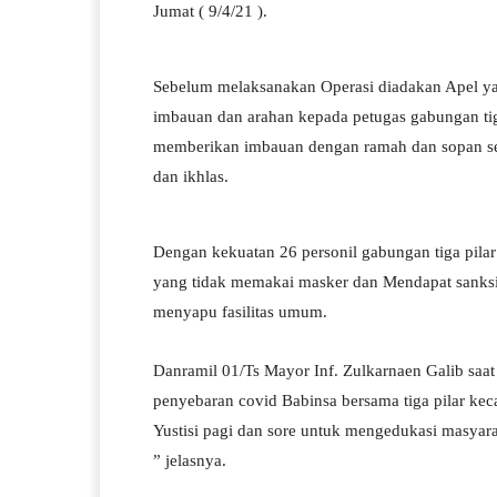
pp
m
Jumat ( 9/4/21 ).
Sebelum melaksanakan Operasi diadakan Apel y
imbauan dan arahan kepada petugas gabungan tiga
memberikan imbauan dengan ramah dan sopan se
dan ikhlas.
Dengan kekuatan 26 personil gabungan tiga pilar 
yang tidak memakai masker dan Mendapat sanksi
menyapu fasilitas umum.
Danramil 01/Ts Mayor Inf. Zulkarnaen Galib saa
penyebaran covid Babinsa bersama tiga pilar kec
Yustisi pagi dan sore untuk mengedukasi masyar
” jelasnya.