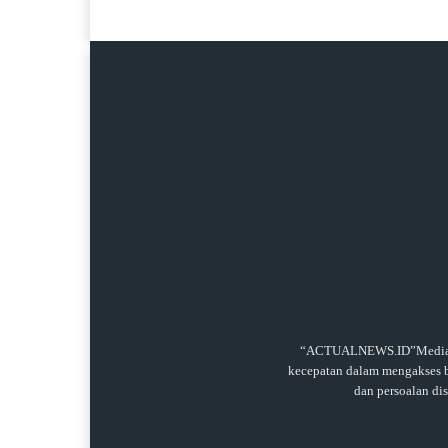
“ACTUALNEWS.ID”Media onl
kecepatan dalam mengakses be
dan persoalan di