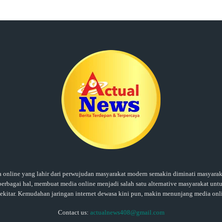
ine yang lahir dari perwujudan masyarakat modern semakin diminati masyaraka
rbagai hal, membuat media online menjadi salah satu alternative masyarakat untu
sekitar. Kemudahan jaringan internet dewasa kini pun, makin menunjang media onl
Contact us:
actualnews408@gmail.com