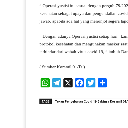
” Operasi yustisi ini sesuai dengan pergub
79/20
kesehatan sebagai upaya dan pengendalian covid 
jawab, apabila ada hal yang menonjol segera lap
” Dengan adanya Operasi yustisi setiap hari, ka
protokol kesehatan dan mengunakan masker saat
terhindar dari wabah virus covid 19, ” imbuh Dan
( Sumber Koramil 01/Ts ).
W
Te
X
Fa
T
S
ha
le
ce
wi
ha
ts
gr
bo
tte
re
TAGS
Tekan Penyebaran Covid 19 Babinsa Koramil 01/T
A
a
ok
r
pp
m