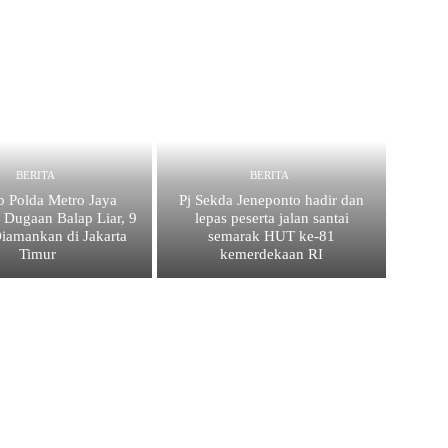
BERITA
BERITA
 Polda Metro Jaya
Pj Sekda Jeneponto hadir dan
 Dugaan Balap Liar, 9
lepas peserta jalan santai
iamankan di Jakarta
semarak HUT ke-81
Timur
kemerdekaan RI