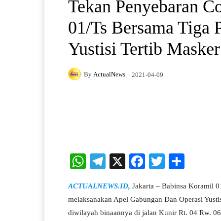
Tekan Penyebaran Co
01/Ts Bersama Tiga P
Yustisi Tertib Masker
By
ActualNews
2021-04-09
Facebook
X
Pintere
W
Te
X
Fa
T
S
ha
le
ce
wi
ha
ACTUALNEWS.ID,
Jakarta – Babinsa Koramil 0
ts
gr
bo
tte
re
melaksanakan Apel Gabungan Dan Operasi Yustis
A
a
ok
r
diwilayah binaannya di jalan Kunir Rt. 04 Rw. 0