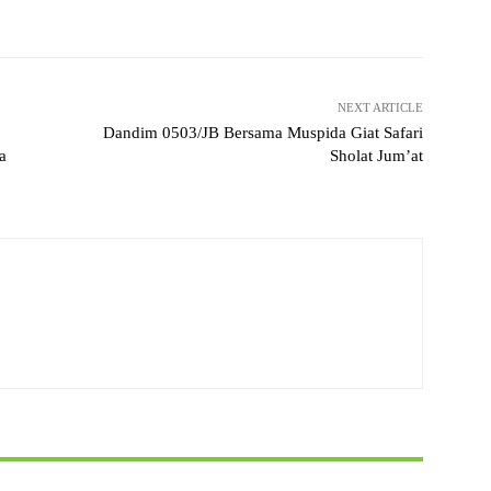
Pinterest
WhatsApp
NEXT ARTICLE
Dandim 0503/JB Bersama Muspida Giat Safari
a
Sholat Jum’at