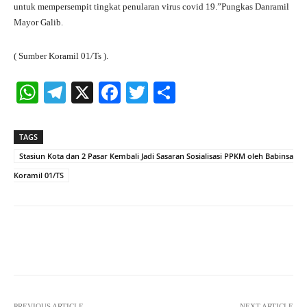
untuk mempersempit tingkat penularan virus covid 19.”Pungkas Danramil
Mayor Galib.
( Sumber Koramil 01/Ts ).
W
Te
X
Fa
T
S
ha
le
ce
wi
ha
ts
gr
bo
tte
re
TAGS
A
a
ok
r
Stasiun Kota dan 2 Pasar Kembali Jadi Sasaran Sosialisasi PPKM oleh Babinsa
pp
m
Koramil 01/TS
Facebook
X
Pinterest
What
PREVIOUS ARTICLE
NEXT ARTICLE