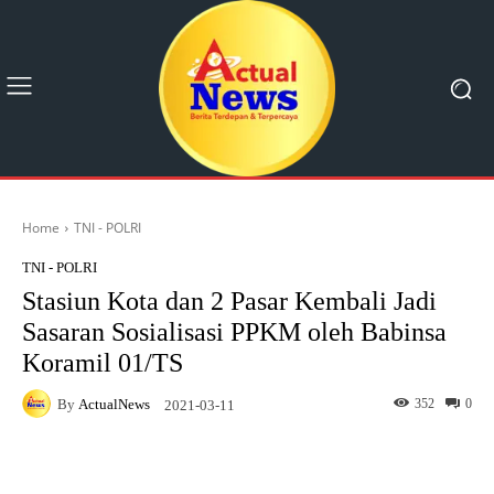
Home
TNI - POLRI
TNI - POLRI
Stasiun Kota dan 2 Pasar Kembali Jadi
Sasaran Sosialisasi PPKM oleh Babinsa
Koramil 01/TS
By
ActualNews
352
0
2021-03-11
Facebook
X
Pinterest
What