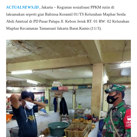
ha
le
ce
wi
ha
ACTUALNEWS.ID
, Jakarta – Kegiatan sosialisasi PPKM rutin di
ts
gr
bo
tte
re
laksanakan seperti giat Babinsa Koramil 01/TS Kelurahan Maphar Serda
A
a
ok
r
Abdi Amrizal di PD Pasar Palapa Jl. Kebon Jeruk RT: 01 RW: 02 Kelurahan
Maphar Kecamatan Tamansari Jakarta Barat.Kamis (11/3).
pp
m