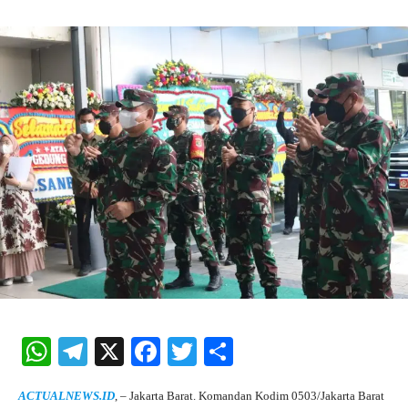
W
Te
X
Fa
T
S
ha
le
ce
wi
ha
ACTUALNEWS.ID
, – Jakarta Barat. Komandan Kodim 0503/Jakarta Barat