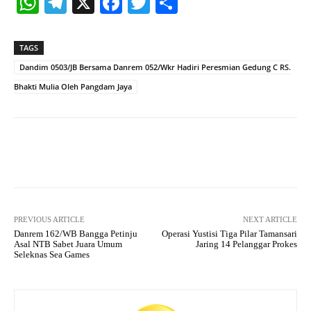
W
Te
X
Fa
T
S
ha
le
ce
wi
ha
ts
gr
bo
tte
re
TAGS
A
a
ok
r
Dandim 0503/JB Bersama Danrem 052/Wkr Hadiri Peresmian Gedung C RS.
pp
m
Bhakti Mulia Oleh Pangdam Jaya
Facebook
X
Pinterest
What
PREVIOUS ARTICLE
NEXT ARTICLE
Danrem 162/WB Bangga Petinju
Operasi Yustisi Tiga Pilar Tamansari
Asal NTB Sabet Juara Umum
Jaring 14 Pelanggar Prokes
Seleknas Sea Games