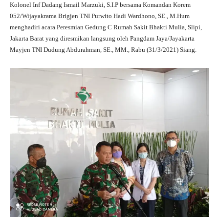
ts
gr
bo
tte
re
Kolonel Inf Dadang Ismail Marzuki, S.I.P bersama Komandan Korem
A
a
ok
r
052/Wijayakrama Brigjen TNI Purwito Hadi Wardhono, SE., M.Hum
menghadiri acara Peresmian Gedung C Rumah Sakit Bhakti Mulia, Slipi,
pp
m
Jakarta Barat yang diresmikan langsung oleh Pangdam Jaya/Jayakarta
Mayjen TNI Dudung Abdurahman, SE., MM., Rabu (31/3/2021) Siang.