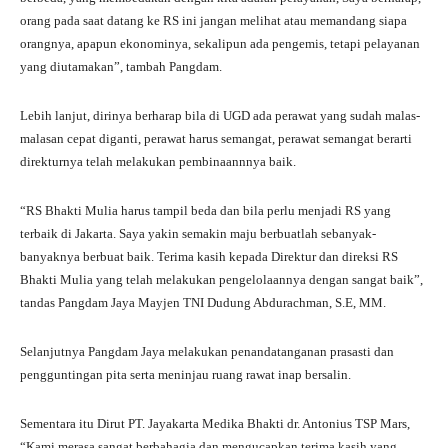
orang pada saat datang ke RS ini jangan melihat atau memandang siapa
orangnya, apapun ekonominya, sekalipun ada pengemis, tetapi pelayanan
yang diutamakan”, tambah Pangdam.
Lebih lanjut, dirinya berharap bila di UGD ada perawat yang sudah malas-
malasan cepat diganti, perawat harus semangat, perawat semangat berarti
direkturnya telah melakukan pembinaannnya baik.
“RS Bhakti Mulia harus tampil beda dan bila perlu menjadi RS yang
terbaik di Jakarta. Saya yakin semakin maju berbuatlah sebanyak-
banyaknya berbuat baik. Terima kasih kepada Direktur dan direksi RS
Bhakti Mulia yang telah melakukan pengelolaannya dengan sangat baik”,
tandas Pangdam Jaya Mayjen TNI Dudung Abdurachman, S.E, MM.
Selanjutnya Pangdam Jaya melakukan penandatanganan prasasti dan
pengguntingan pita serta meninjau ruang rawat inap bersalin.
Sementara itu Dirut PT. Jayakarta Medika Bhakti dr. Antonius TSP Mars,
“Kami merasa sangat berbahagia dan mengucapkan terima kasih yang