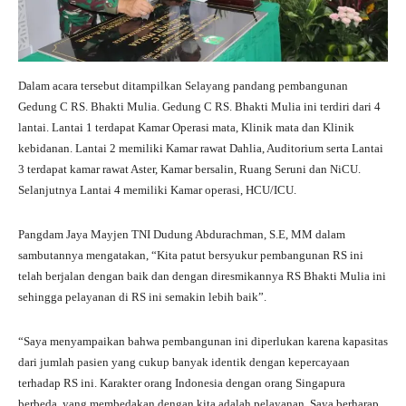
Dalam acara tersebut ditampilkan Selayang pandang pembangunan
Gedung C RS. Bhakti Mulia. Gedung C RS. Bhakti Mulia ini terdiri dari 4
lantai. Lantai 1 terdapat Kamar Operasi mata, Klinik mata dan Klinik
kebidanan. Lantai 2 memiliki Kamar rawat Dahlia, Auditorium serta Lantai
3 terdapat kamar rawat Aster, Kamar bersalin, Ruang Seruni dan NiCU.
Selanjutnya Lantai 4 memiliki Kamar operasi, HCU/ICU.
Pangdam Jaya Mayjen TNI Dudung Abdurachman, S.E, MM dalam
sambutannya mengatakan, “Kita patut bersyukur pembangunan RS ini
telah berjalan dengan baik dan dengan diresmikannya RS Bhakti Mulia ini
sehingga pelayanan di RS ini semakin lebih baik”.
“Saya menyampaikan bahwa pembangunan ini diperlukan karena kapasitas
dari jumlah pasien yang cukup banyak identik dengan kepercayaan
terhadap RS ini. Karakter orang Indonesia dengan orang Singapura
berbeda, yang membedakan dengan kita adalah pelayanan, Saya berharap,