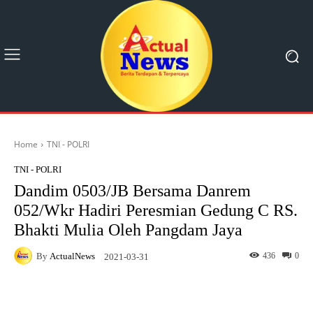
Home
TNI - POLRI
TNI - POLRI
Dandim 0503/JB Bersama Danrem
052/Wkr Hadiri Peresmian Gedung C RS.
Bhakti Mulia Oleh Pangdam Jaya
By
ActualNews
436
0
2021-03-31
Facebook
X
Pinterest
What