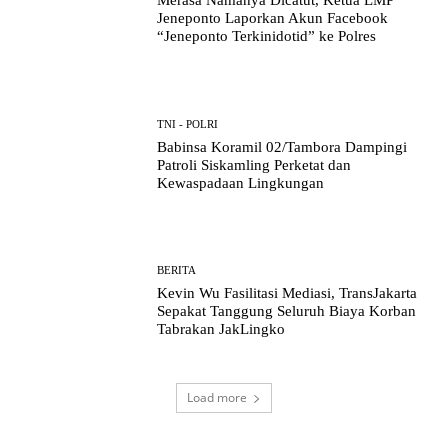
Merasa Namanya Dicatut, Ketua LMP
Jeneponto Laporkan Akun Facebook
“Jeneponto Terkinidotid” ke Polres
TNI - POLRI
Babinsa Koramil 02/Tambora Dampingi
Patroli Siskamling Perketat dan
Kewaspadaan Lingkungan
BERITA
Kevin Wu Fasilitasi Mediasi, TransJakarta
Sepakat Tanggung Seluruh Biaya Korban
Tabrakan JakLingko
Load more