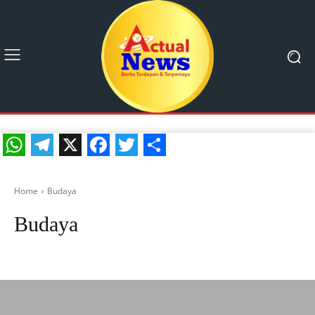
WhatsApp
Telegram
X
Facebook
Twitter
Share
Home
Budaya
Budaya
Berita
Ekonomi
Hukum dan Kriminal
Jakarta
Kesehatan