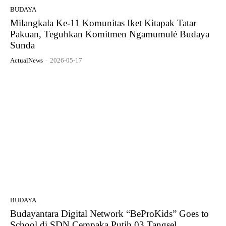
BUDAYA
Milangkala Ke-11 Komunitas Iket Kitapak Tatar
Pakuan, Teguhkan Komitmen Ngamumulé Budaya
Sunda
ActualNews
-
2026-05-17
BUDAYA
Budayantara Digital Network “BeProKids” Goes to
School di SDN Cempaka Putih 03 Tangsel