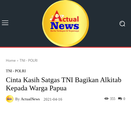
Home
TNI - POLRI
TNI - POLRI
Cinta Kasih Satgas TNI Bagikan Alkitab
Kepada Warga Papua
By
ActualNews
355
0
2021-04-16
Facebook
X
Pinterest
What