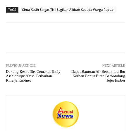
ha
le
ce
wi
ha
ts
gr
bo
tte
re
TAGS
Cinta Kasih Satgas TNI Bagikan Alkitab Kepada Warga Papua
A
a
ok
r
pp
m
Facebook
X
Pinterest
What
PREVIOUS ARTICLE
NEXT ARTICLE
Dukung Reshuffle, Gemaku: Jimly
Dapat Bantuan Air Bersih, Ibu-Ibu
Asshiddiqie ‘Oase’ Perbaikan
Korban Banjir Bima Berbondong
Kinerja Kabinet
Jejer Ember