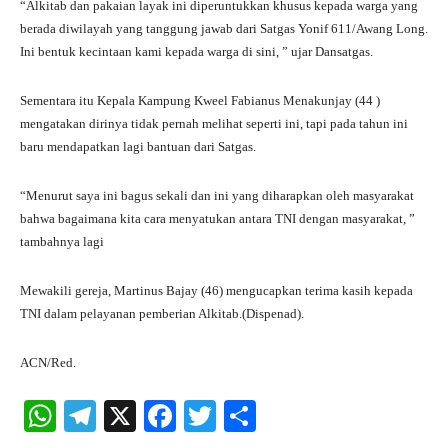
“Alkitab dan pakaian layak ini diperuntukkan khusus kepada warga yang
berada diwilayah yang tanggung jawab dari Satgas Yonif 611/Awang Long.
Ini bentuk kecintaan kami kepada warga di sini, ” ujar Dansatgas.
Sementara itu Kepala Kampung Kweel Fabianus Menakunjay (44 )
mengatakan dirinya tidak pernah melihat seperti ini, tapi pada tahun ini
baru mendapatkan lagi bantuan dari Satgas.
“Menurut saya ini bagus sekali dan ini yang diharapkan oleh masyarakat
bahwa bagaimana kita cara menyatukan antara TNI dengan masyarakat, ”
tambahnya lagi
Mewakili gereja, Martinus Bajay (46) mengucapkan terima kasih kepada
TNI dalam pelayanan pemberian Alkitab.(Dispenad).
ACN/Red.
W
Te
X
Fa
T
S