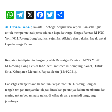
W
Te
X
Fa
T
S
ha
le
ce
wi
ha
ACTUALNEWS.ID
, Jakarta – Sebagai wujud rasa kepedulian sekaligus
ts
gr
bo
tte
re
untuk mempererat tali persaudaraan kepada warga, Satgas Pamtas RI-PNG
A
a
ok
r
Yonif 611/Awang Long bagikan sejumlah Alkitab dan pakaian layak pakai
kepada warga Papua.
pp
m
Kegiatan ini dipimpin langsung oleh Dansatgas Pamtas RI-PNG Yonif
611/Awang Long Letkol Inf Albert Frantesca di Kampung Kweel, Distrik
Sota, Kabupaten Merauke, Papua, Senin (12/4/2021).
Dansatgas menjelaskan kehadiran Satgas Yonif 611/Awang Long di
tengah-tengah masyarakat dapat dirasakan perannya dalam membantu dan
meringankan beban masyarakat di wilayah yang menjadi tanggung
jawabnya.