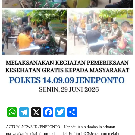
W
Te
X
Fa
T
S
ha
le
ce
wi
ha
ACTUALNEWS.ID JENEPONTO – Kepedulian terhadap kesehatan
ts
gr
bo
tte
re
masyarakat kembali ditunjukkan oleh Kodim 1425/Jeneponto melalui