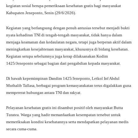
A
a
ok
r
kegiatan sosial berupa pemeriksaan kesehatan gratis bagi masyarakat
Kabupaten Jeneponto, Senin (29/6/2026).
pp
m
Kegiatan yang berlangsung dengan penuh antusias tersebut menjadi bukti
nyata kehadiran TNI di tengah-tengah masyarakat, tidak hanya dalam
menjaga keamanan dan kedaulatan negara, tetapi juga berperan aktif dalam
meningkatkan kesejahteraan masyarakat, khususnya di bidang kesehatan.
Kegiatan serupa sebelumnya juga kerap dilaksanakan Kodim
1425/Jeneponto sebagai bagian dari pengabdian kepada masyarakat.
Di bawah kepemimpinan Dandim 1425/Jeneponto, Letkol Inf Abdul
Muthalib Tallasa, berbagai program kemasyarakatan terus digalakkan guna
mempererat hubungan antara TNI dan rakyat.
Pelayanan kesehatan gratis ini disambut positif oleh masyarakat Butta
Turatea. Warga yang hadir memanfaatkan kesempatan tersebut untuk
memeriksakan kondisi kesehatannya serta mendapatkan pelayanan medis
secara cuma-cuma.