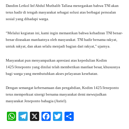
Dandim Letkol Inf Abdul Muthalib Tallasa menegaskan bahwa TNI akan
terus hadir di tengah masyarakat sebagai solusi atas berbagai persoalan
sosial yang dihadapi warga.
“Melalui kegiatan ini, kami ingin memastikan bahwa kehadiran TNI benar-
benar dirasakan manfaatnya oleh masyarakat. TNI hadir bersama rakyat,
untuk rakyat, dan akan selalu menjadi bagian dari rakyat,” ujarnya.
Masyarakat pun menyampaikan apresiasi atas kepedulian Kodim
1425/Jeneponto yang dinilai telah memberikan manfaat besar, khususnya
bagi warga yang membutuhkan akses pelayanan kesehatan.
Dengan semangat kebersamaan dan pengabdian, Kodim 1425/Jeneponto
terus memperkuat sinergi bersama masyarakat demi mewujudkan
masyarakat Jeneponto bahagia (Asriel).
W
Te
X
Fa
T
S
ha
le
ce
wi
ha