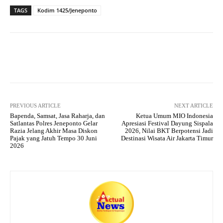
ts
gr
bo
tte
re
TAGS
Kodim 1425/Jeneponto
A
a
ok
r
pp
m
Facebook
X
Pinterest
What
PREVIOUS ARTICLE
NEXT ARTICLE
Bapenda, Samsat, Jasa Raharja, dan
Ketua Umum MIO Indonesia
Satlantas Polres Jeneponto Gelar
Apresiasi Festival Dayung Sispala
Razia Jelang Akhir Masa Diskon
2026, Nilai BKT Berpotensi Jadi
Pajak yang Jatuh Tempo 30 Juni
Destinasi Wisata Air Jakarta Timur
2026