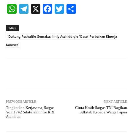
W
Te
X
Fa
T
S
ha
le
ce
wi
ha
ts
gr
bo
tte
re
TAGS
A
a
ok
r
Dukung Reshuffle Gemaku: Jimly Asshiddiqie 'Oase' Perbaikan Kinerja
pp
m
Kabinet
Facebook
X
Pinterest
What
PREVIOUS ARTICLE
NEXT ARTICLE
Tingkatkan Kerjasama, Satgas
Cinta Kasih Satgas TNI Bagikan
Yonif 742 Silaturahmi Ke RRI
Alkitab Kepada Warga Papua
Atambua