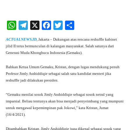
W
Te
X
Fa
T
S
ha
le
ce
wi
ha
ACTUALNEWS.ID
, Jakarta – Dukungan atas rencana reshuffle kabinet
ts
gr
bo
tte
re
jilid II terus bermunculan di kalangan masyarakat. Salah satunya dari
A
a
ok
r
Generasi Muda Khonghucu Indonesia (Gemaku).
pp
m
Bahkan Ketua Umum Gemaku, Kristan, dengan lugas mendukung penuh
Profesor Jimly Asshiddiqie sebagai salah satu kandidat menteri jika
reshuffle jadi dilakukan presiden.
“Gemaku menilai sosok Jimly Asshiddiqie sebagai sosok netral yang
imparsial. Beliau tentunya akan bisa menjadi penyeimbang yang mumpuni
untuk mengawal kepemimpinan pak Jokowi,” kata Kristan, Jumat
(16/4/2021).
Ditambahkan Kristan, Jimly Asshiddiqie juga dikenal sebagai sosok yang