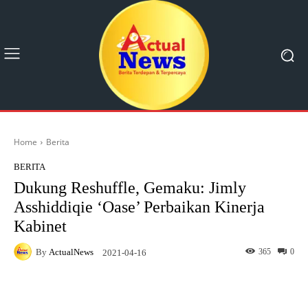
Home
Berita
BERITA
Dukung Reshuffle, Gemaku: Jimly
Asshiddiqie ‘Oase’ Perbaikan Kinerja
Kabinet
By
ActualNews
365
0
2021-04-16
Facebook
X
Pinterest
What