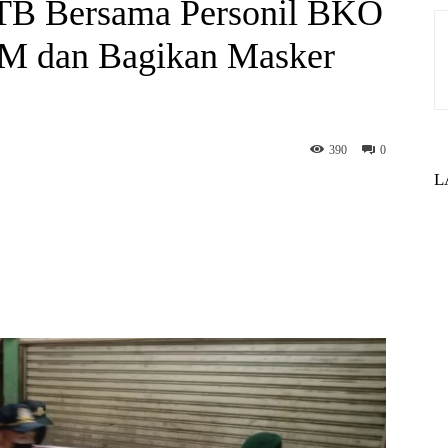
/TB Bersama Personil BKO
KM dan Bagikan Masker
390
0
L
st
WhatsApp