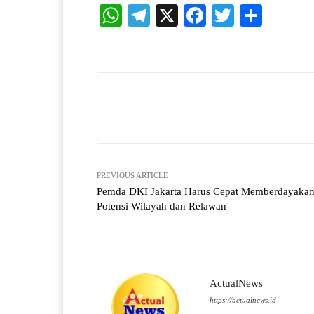
W
Te
X
Fa
T
S
ha
le
ce
wi
ha
ts
gr
bo
tte
re
A
a
ok
r
pp
m
Facebook
X
Share
PREVIOUS ARTICLE
Pemda DKI Jakarta Harus Cepat Memberdayaka
Potensi Wilayah dan Relawan
ActualNews
https://actualnews.id