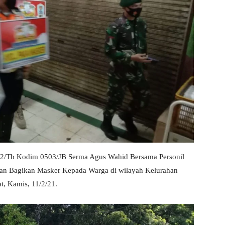
 02/Tb Kodim 0503/JB Serma Agus Wahid Bersama Personil
an Bagikan Masker Kepada Warga di wilayah Kelurahan
, Kamis, 11/2/21.