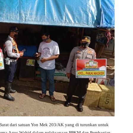
arat dari satuan Yon Mek 203/AK yang di turunkan untuk
erma Agus Wahid dalam pelaksanaan PPKM dan Pembagian