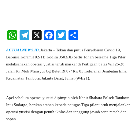
Facebook
X
Pinterest
What
W
Te
X
Fa
T
S
ha
le
ce
wi
ha
ACTUALNEWS.ID
, Jakarta – Tekan dan putus Penyebaran Covid 19,
ts
gr
bo
tte
re
Babinsa Koramil 02/TB Kodim 0503/JB Sertu Tohari bersama Tiga Pilar
A
a
ok
r
melaksanakan operasi yustisi tertib masker di Pertigaan batas Wil 25-26
Jalan Kh Moh Mansyur Gg Betet Rt 07/ Rw 05 Kelurahan Jembatan lima,
pp
m
Kecamatan Tambora, Jakarta Barat, Jumat (9/4/21).
Apel sebelum operasi yustisi dipimpin oleh Kanit Shabara Polsek Tambora
Iptu Sudargo, berikan arahan kepada petugas Tiga pilar untuk menjalankan
operasi yustisi dengan penuh ikhlas dan tanggung jawab serta ramah dan
sopan.