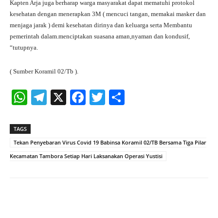
Kapten Arja juga berharap warga masyarakat dapat mematuhi protokol
kesehatan dengan menerapkan 3M ( mencuci tangan, memakai masker dan
menjaga jarak ) demi kesehatan dirinya dan keluarga serta Membantu
pemerintah dalam.menciptakan suasana aman,nyaman dan kondusif,
“tutupnya.
( Sumber Koramil 02/Tb ).
W
Te
X
Fa
T
S
ha
le
ce
wi
ha
ts
gr
bo
tte
re
TAGS
A
a
ok
r
Tekan Penyebaran Virus Covid 19 Babinsa Koramil 02/TB Bersama Tiga Pilar
pp
m
Kecamatan Tambora Setiap Hari Laksanakan Operasi Yustisi
Facebook
X
Pinterest
What