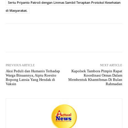
A
a
ok
r
Sertu Priyanto Patroli dengan Linmas Sambil Terapkan Protokol Kesehatan
pp
m
di Masyarakat.
Facebook
X
Pinterest
What
PREVIOUS ARTICLE
NEXT ARTICLE
Aksi Peduli dan Humanis Terhadap
Kapolsek Tambora Pimpin Rapat
Warga Binaannya, Aiptu Roesito
Koordinasi Ormas Dalam
Bopong Lansia Yang Hendak di
Membentuk Khamtibmas Di Bulan
Vaksin
Rahmadan