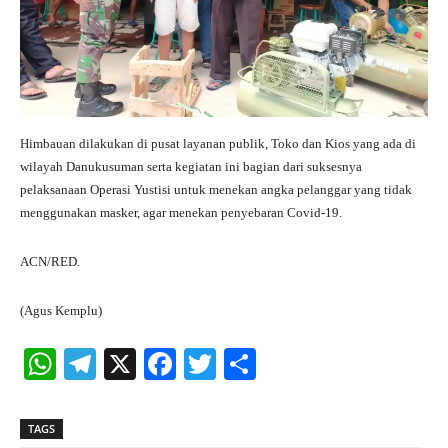
Himbauan dilakukan di pusat layanan publik, Toko dan Kios yang ada di
wilayah Danukusuman serta kegiatan ini bagian dari suksesnya
pelaksanaan Operasi Yustisi untuk menekan angka pelanggar yang tidak
menggunakan masker, agar menekan penyebaran Covid-19.
ACN/RED.
(Agus Kemplu)
W
Te
X
Fa
T
S
ha
le
ce
wi
ha
ts
gr
bo
tte
re
TAGS