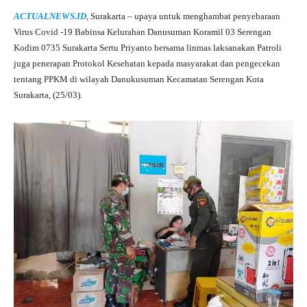
ha
le
ce
wi
ha
ACTUALNEWS.ID
, Surakarta – upaya untuk menghambat penyebaraan
ts
gr
bo
tte
re
Virus Covid -19 Babinsa Kelurahan Danusuman Koramil 03 Serengan
A
a
ok
r
Kodim 0735 Surakarta Sertu Priyanto bersama linmas laksanakan Patroli
juga penerapan Protokol Kesehatan kepada masyarakat dan pengecekan
pp
m
tentang PPKM di wilayah Danukusuman Kecamatan Serengan Kota
Surakarta, (25/03).