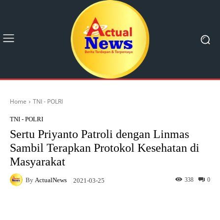
Home
TNI - POLRI
TNI - POLRI
Sertu Priyanto Patroli dengan Linmas
Sambil Terapkan Protokol Kesehatan di
Masyarakat
By
ActualNews
338
0
2021-03-25
Facebook
X
Pinterest
What