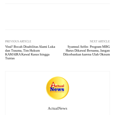
A
a
ok
r
pp
m
Facebook
X
Pinterest
What
PREVIOUS ARTICLE
NEXT ARTICLE
Viral! Bocah Disabilitas Alami Luka
Syamsul Arifin: Program MBG
dan Trauma, Tim Hukum
Harus Dikawal Bersama, Jangan
KAMAIRA Kawal Kasus hingga
Dikorbankan karena Ulah Oknum
Tuntas
ActualNews