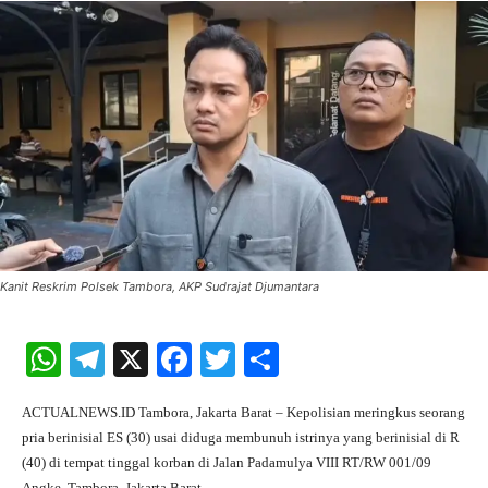
Kanit Reskrim Polsek Tambora, AKP Sudrajat Djumantara
W
Te
X
Fa
T
S
ha
le
ce
wi
ha
ACTUALNEWS.ID Tambora, Jakarta Barat – Kepolisian meringkus seorang
ts
gr
bo
tte
re
pria berinisial ES (30) usai diduga membunuh istrinya yang berinisial di R
A
a
ok
r
(40) di tempat tinggal korban di Jalan Padamulya VIII RT/RW 001/09
Angke, Tambora, Jakarta Barat.