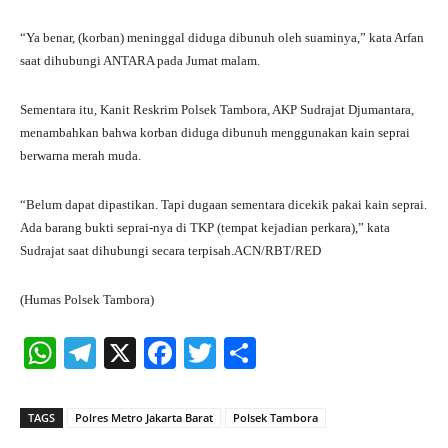
“Ya benar, (korban) meninggal diduga dibunuh oleh suaminya,” kata Arfan
saat dihubungi ANTARA pada Jumat malam.
Sementara itu, Kanit Reskrim Polsek Tambora, AKP Sudrajat Djumantara,
menambahkan bahwa korban diduga dibunuh menggunakan kain seprai
berwarna merah muda.
“Belum dapat dipastikan. Tapi dugaan sementara dicekik pakai kain seprai.
Ada barang bukti seprai-nya di TKP (tempat kejadian perkara),” kata
Sudrajat saat dihubungi secara terpisah.ACN/RBT/RED
(Humas Polsek Tambora)
W
Te
X
Fa
T
S
ha
le
ce
wi
ha
ts
gr
bo
tte
re
TAGS
Polres Metro Jakarta Barat
Polsek Tambora