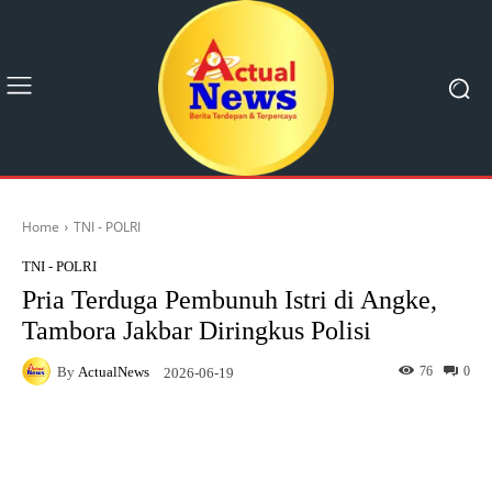
Home
TNI - POLRI
TNI - POLRI
Pria Terduga Pembunuh Istri di Angke,
Tambora Jakbar Diringkus Polisi
By
ActualNews
76
0
2026-06-19
Facebook
X
Pinterest
What