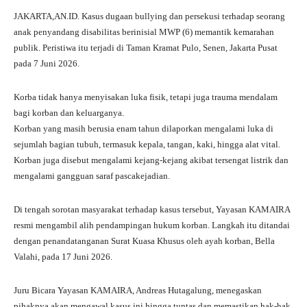
ha
le
ce
wi
ha
JAKARTA,AN.ID. Kasus dugaan bullying dan persekusi terhadap seorang
ts
gr
bo
tte
re
anak penyandang disabilitas berinisial MWP (6) memantik kemarahan
A
a
ok
r
publik. Peristiwa itu terjadi di Taman Kramat Pulo, Senen, Jakarta Pusat
pada 7 Juni 2026.
pp
m
Korba tidak hanya menyisakan luka fisik, tetapi juga trauma mendalam
bagi korban dan keluarganya.
Korban yang masih berusia enam tahun dilaporkan mengalami luka di
sejumlah bagian tubuh, termasuk kepala, tangan, kaki, hingga alat vital.
Korban juga disebut mengalami kejang-kejang akibat tersengat listrik dan
mengalami gangguan saraf pascakejadian.
Di tengah sorotan masyarakat terhadap kasus tersebut, Yayasan KAMAIRA
resmi mengambil alih pendampingan hukum korban. Langkah itu ditandai
dengan penandatanganan Surat Kuasa Khusus oleh ayah korban, Bella
Valahi, pada 17 Juni 2026.
Juru Bicara Yayasan KAMAIRA, Andreas Hutagalung, menegaskan
pihaknya akan mengawal kasus ini hingga tuntas dan memastikan hak-hak