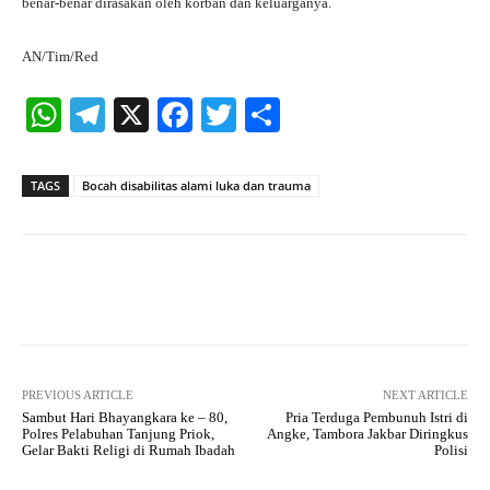
benar-benar dirasakan oleh korban dan keluarganya.
AN/Tim/Red
W
Te
X
Fa
T
S
ha
le
ce
wi
ha
ts
gr
bo
tte
re
TAGS
Bocah disabilitas alami luka dan trauma
A
a
ok
r
pp
m
Facebook
X
Pinterest
What
PREVIOUS ARTICLE
NEXT ARTICLE
Sambut Hari Bhayangkara ke – 80,
Pria Terduga Pembunuh Istri di
Polres Pelabuhan Tanjung Priok,
Angke, Tambora Jakbar Diringkus
Gelar Bakti Religi di Rumah Ibadah
Polisi