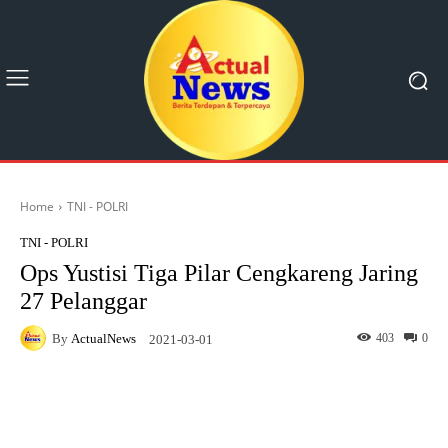
Home
TNI - POLRI
TNI - POLRI
Ops Yustisi Tiga Pilar Cengkareng Jaring
27 Pelanggar
By
ActualNews
403
0
2021-03-01
Facebook
X
Pinterest
What