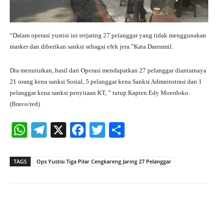
“Dalam operasi yustisi ini terjaring 27 pelanggar yang tidak menggunakan
masker dan diberikan sanksi sebagai efek jera.”Kata Danramil.
Dia menuturkan, hasil dari Operasi mendapatkan 27 pelanggar diantarnaya
21 orang kena sanksi Sosial, 5 pelanggar kena Sanksi Admninstrasi dan 1
pelanggar kena sanksi penyitaan KT, ” tutup Kapten Edy Moerdoko.
(Bravo/red)
W
Te
X
Fa
T
S
ha
le
ce
wi
ha
ts
gr
bo
tte
re
TAGS
Ops Yustisi Tiga Pilar Cengkareng Jaring 27 Pelanggar
A
a
ok
r
pp
m
Facebook
X
Pinterest
What