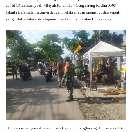
ts
gr
bo
tte
re
covid-19 khususnya di wilayah Koramil 04 Cengkareng Kodim 0503
A
a
ok
r
Jakarta Barat salah satunya dengan melaksanakan operasi yustisi seperti
yang dilaksanakan oleh Jajaran Tiga Pilar Kecamatan Cengkareng.
pp
m
Operasi yustisi yang di laksanakan tiga pilar Cengkareng dan Koramil 04