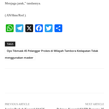
Menjaga jarak,” tandasnya.
( AN/Hms/Red ).
W
Te
X
Fa
T
S
ha
le
ce
wi
ha
ts
gr
bo
tte
re
TAGS
A
a
ok
r
Ops Tibmask 45 Pelanggar Prokes di Wilayah Tambora Kedapatan Tidak
pp
m
menggunakan masker
Facebook
X
Pinterest
What
PREVIOUS ARTICLE
NEXT ARTICLE