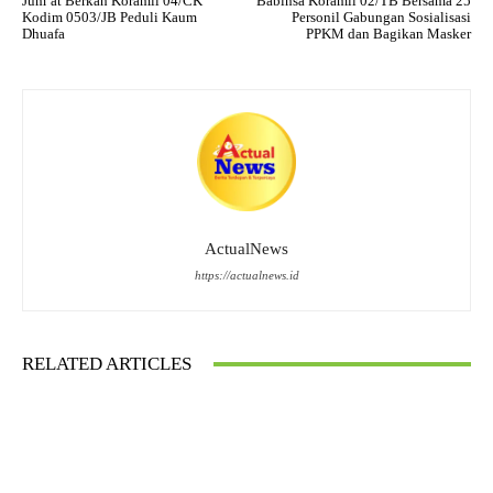
Jum’at Berkah Koramil 04/CK
Babinsa Koramil 02/TB Bersama 25
Kodim 0503/JB Peduli Kaum
Personil Gabungan Sosialisasi
Dhuafa
PPKM dan Bagikan Masker
ActualNews
https://actualnews.id
RELATED ARTICLES