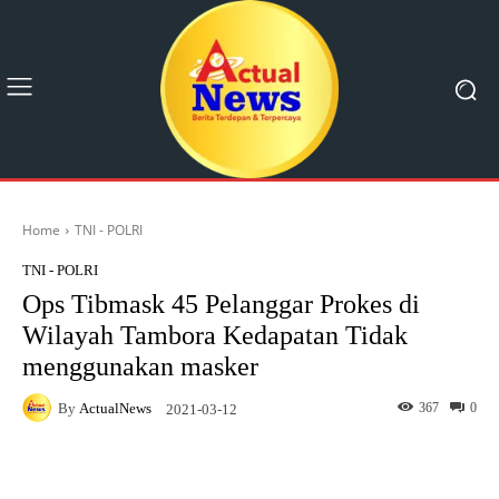
Home
TNI - POLRI
TNI - POLRI
Ops Tibmask 45 Pelanggar Prokes di
Wilayah Tambora Kedapatan Tidak
menggunakan masker
By
ActualNews
367
0
2021-03-12
Facebook
X
Pinterest
What