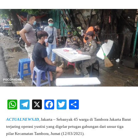
W
Te
X
Fa
T
S
ha
le
ce
wi
ha
ACTUALNEWS.ID
, Jakarta – Sebanyak 45 warga di Tambora Jakarta Barat
ts
gr
bo
tte
re
terjaring operasi yustisi yang digelar petugas gabungan dari unsur tiga
A
a
ok
r
pilar Kecamatan Tambora, Jumat (12/03/2021).