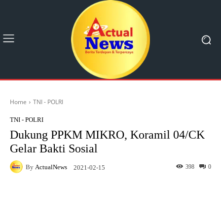
Home
TNI - POLRI
TNI - POLRI
Dukung PPKM MIKRO, Koramil 04/CK
Gelar Bakti Sosial
By
ActualNews
398
0
2021-02-15
Facebook
X
Pinterest
What