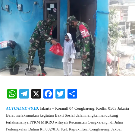
W
Te
X
Fa
T
S
ha
le
ce
wi
ha
ACTUALNEWS.ID
, Jakarta – Koramil 04 Cengkareng, Kodim 0503 Jakarta
ts
gr
bo
tte
re
Barat melaksanakan kegiatan Bakti Sosial dalam rangka mendukung
A
a
ok
r
terlaksananya PPKM MIKRO wilayah Kecamatan Cengkareng , di Jalan
Pedongkelan Dalam Rt. 002/016, Kel. Kapuk, Kec. Cengkareng, Jakbar.
pp
m