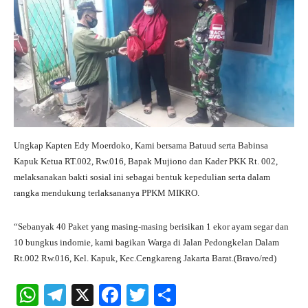
Ungkap Kapten Edy Moerdoko, Kami bersama Batuud serta Babinsa
Kapuk Ketua RT.002, Rw.016, Bapak Mujiono dan Kader PKK Rt. 002,
melaksanakan bakti sosial ini sebagai bentuk kepedulian serta dalam
rangka mendukung terlaksananya PPKM MIKRO.
“Sebanyak 40 Paket yang masing-masing berisikan 1 ekor ayam segar dan
10 bungkus indomie, kami bagikan Warga di Jalan Pedongkelan Dalam
Rt.002 Rw.016, Kel. Kapuk, Kec.Cengkareng Jakarta Barat.(Bravo/red)
W
Te
X
Fa
T
S