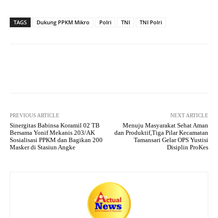
ha
le
ce
wi
ha
ts
gr
bo
tte
re
TAGS
Dukung PPKM Mikro
Polri
TNI
TNI Polri
A
a
ok
r
pp
m
Facebook
X
Pinterest
What
PREVIOUS ARTICLE
NEXT ARTICLE
Sinergitas Babinsa Koramil 02 TB
Menuju Masyarakat Sehat Aman
Bersama Yonif Mekanis 203/AK
dan Produktif,Tiga Pilar Kecamatan
Sosialisasi PPKM dan Bagikan 200
Tamansari Gelar OPS Yustisi
Masker di Stasiun Angke
Disiplin ProKes