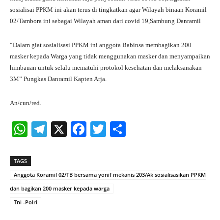
sosialisai PPKM ini akan terus di tingkatkan agar Wilayah binaan Koramil
02/Tambora ini sebagai Wilayah aman dari covid 19,Sambung Danramil
“Dalam giat sosialisasi PPKM ini anggota Babinsa membagikan 200
masker kepada Warga yang tidak menggunakan masker dan menyampaikan
himbauan untuk selalu mematuhi protokol kesehatan dan melaksanakan
3M” Pungkas Danramil Kapten Arja.
An/cun/red.
W
Te
X
Fa
T
S
ha
le
ce
wi
ha
ts
gr
bo
tte
re
TAGS
A
a
ok
r
Anggota Koramil 02/TB bersama yonif mekanis 203/Ak sosialisasikan PPKM
pp
m
dan bagikan 200 masker kepada warga
Tni -Polri