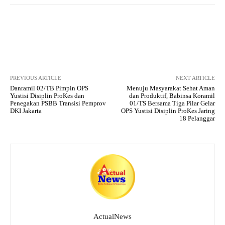
Facebook
X
Pinterest
What
PREVIOUS ARTICLE
NEXT ARTICLE
Danramil 02/TB Pimpin OPS
Menuju Masyarakat Sehat Aman
Yustisi Disiplin ProKes dan
dan Produktif, Babinsa Koramil
Penegakan PSBB Transisi Pemprov
01/TS Bersama Tiga Pilar Gelar
DKI Jakarta
OPS Yustisi Disiplin ProKes Jaring
18 Pelanggar
ActualNews