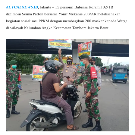
ha
le
ce
wi
ha
ACTUALNEWS.ID
, Jakarta – 15 personil Babinsa Koramil 02/TB
ts
gr
bo
tte
re
dipimpin Serma Patton bersama Yonif Mekanis 203/AK melaksanakan
A
a
ok
r
kegiatan sosialisasi PPKM dengan membagikan 200 masker kepada Warga
di wilayah Kelurahan Angke Kecamatan Tambora Jakarta Barat.
pp
m