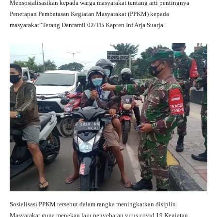
Mensosialisasikan kepada warga masyarakat tentang arti pentingnya
Penerapan Pembatasan Kegiatan Masyarakat (PPKM) kepada
masyarakat”Terang Danramil 02/TB Kapten Inf Arja Suarja.
Sosialisasi PPKM tersebut dalam rangka meningkatkan disiplin
Masyarakat guna menekan laju penyebaran virus covid 19,Kegiatan