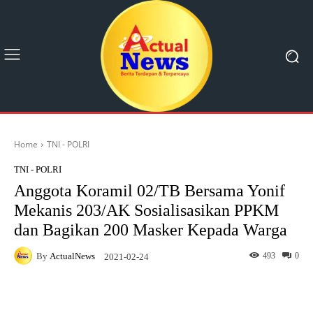
Home
TNI - POLRI
TNI - POLRI
Anggota Koramil 02/TB Bersama Yonif
Mekanis 203/AK Sosialisasikan PPKM
dan Bagikan 200 Masker Kepada Warga
By
ActualNews
493
0
2021-02-24
Facebook
X
Pinterest
What