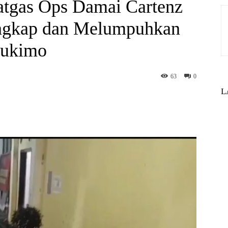
Satgas Ops Damai Cartenz
ngkap dan Melumpuhkan
hukimo
63
0
L
st
WhatsApp