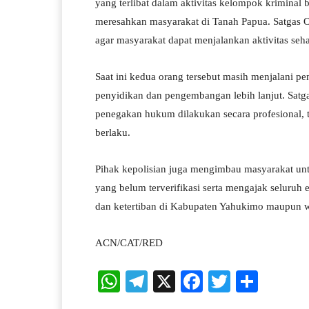
yang terlibat dalam aktivitas kelompok kriminal b
meresahkan masyarakat di Tanah Papua. Satgas 
agar masyarakat dapat menjalankan aktivitas se
Saat ini kedua orang tersebut masih menjalani p
penyidikan dan pengembangan lebih lanjut. Sat
penegakan hukum dilakukan secara profesional, 
berlaku.
Pihak kepolisian juga mengimbau masyarakat untu
yang belum terverifikasi serta mengajak selur
dan ketertiban di Kabupaten Yahukimo maupun 
ACN/CAT/RED
W
Te
X
Fa
T
S
ha
le
ce
wi
ha