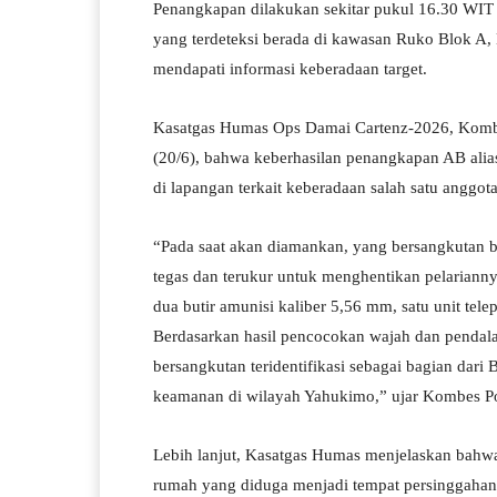
Penangkapan dilakukan sekitar pukul 16.30 WIT 
yang terdeteksi berada di kawasan Ruko Blok A, 
mendapati informasi keberadaan target.
Kasatgas Humas Ops Damai Cartenz-2026, Kombes
(20/6), bahwa keberhasilan penangkapan AB alias
di lapangan terkait keberadaan salah satu angg
“Pada saat akan diamankan, yang bersangkutan b
tegas dan terukur untuk menghentikan pelariann
dua butir amunisi kaliber 5,56 mm, satu unit tel
Berdasarkan hasil pencocokan wajah dan pendal
bersangkutan teridentifikasi sebagai bagian dar
keamanan di wilayah Yahukimo,” ujar Kombes Pol.
Lebih lanjut, Kasatgas Humas menjelaskan bahw
rumah yang diduga menjadi tempat persinggahan 