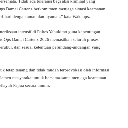
ersenjata. Tidak ada toleransi bagi aksi kriminal yang
Ops Damai Cartenz berkomitmen menjaga situasi keamanan
hari-hari dengan aman dan nyaman,” kata Wakaops.
emeriksaan intensif di Polres Yahukimo guna kepentingan
gas Ops Damai Cartenz-2026 memastikan seluruh proses
terukur, dan sesuai ketentuan perundang-undangan yang
k tetap tenang dan tidak mudah terprovokasi oleh informasi
uh elemen masyarakat untuk bersama-sama menjaga keamanan
wilayah Papua secara umum.