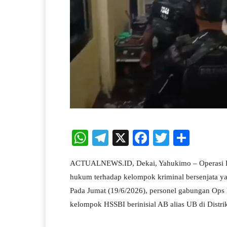
W
Te
X
Fa
T
S
ha
le
ce
wi
ha
ACTUALNEWS.ID, Dekai, Yahukimo – Operasi D
ts
gr
bo
tte
re
hukum terhadap kelompok kriminal bersenjata ya
A
a
ok
r
Pada Jumat (19/6/2026), personel gabungan Ops
pp
m
kelompok HSSBI berinisial AB alias UB di Distr