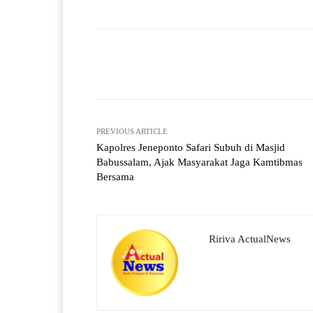
ts
gr
bo
tte
re
A
a
ok
r
pp
m
Facebook
X
Share
PREVIOUS ARTICLE
Kapolres Jeneponto Safari Subuh di Masjid
Babussalam, Ajak Masyarakat Jaga Kamtibmas
Bersama
Ririva ActualNews