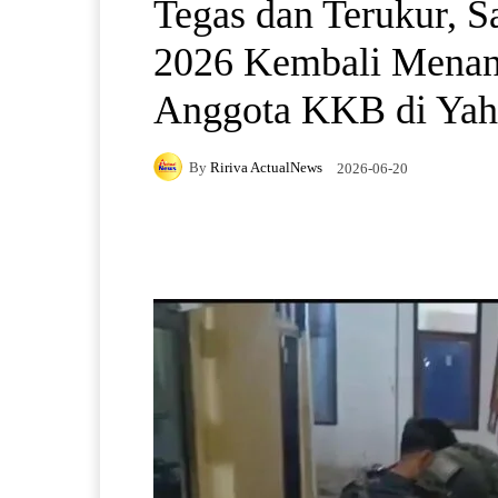
Tegas dan Terukur, 
2026 Kembali Mena
Anggota KKB di Ya
By
Ririva ActualNews
2026-06-20
Facebook
X
Pintere