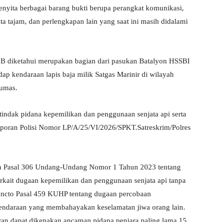
enyita berbagai barang bukti berupa perangkat komunikasi,
a tajam, dan perlengkapan lain yang saat ini masih didalami
 UB diketahui merupakan bagian dari pasukan Batalyon HSSBI
ap kendaraan lapis baja milik Satgas Marinir di wilayah
Humas.
m tindak pidana kepemilikan dan penggunaan senjata api serta
aporan Polisi Nomor LP/A/25/VI/2026/SPKT.Satreskrim/Polres
ngan Pasal 306 Undang-Undang Nomor 1 Tahun 2023 tentang
ait dugaan kepemilikan dan penggunaan senjata api tanpa
8 juncto Pasal 459 KUHP tentang dugaan percobaan
endaraan yang membahayakan keselamatan jiwa orang lain.
utan dapat dikenakan ancaman pidana penjara paling lama 15