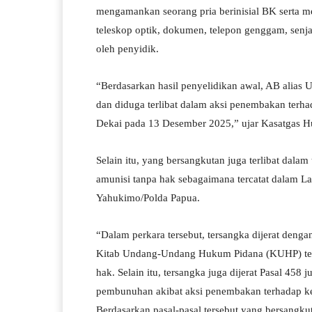
mengamankan seorang pria berinisial BK serta m
teleskop optik, dokumen, telepon genggam, senjat
oleh penyidik.
“Berdasarkan hasil penyelidikan awal, AB alias
dan diduga terlibat dalam aksi penembakan terhad
Dekai pada 13 Desember 2025,” ujar Kasatgas 
Selain itu, yang bersangkutan juga terlibat dala
amunisi tanpa hak sebagaimana tercatat dalam L
Yahukimo/Polda Papua.
“Dalam perkara tersebut, tersangka dijerat de
Kitab Undang-Undang Hukum Pidana (KUHP) terk
hak. Selain itu, tersangka juga dijerat Pasal 45
pembunuhan akibat aksi penembakan terhadap k
Berdasarkan pasal-pasal tersebut yang bersangk