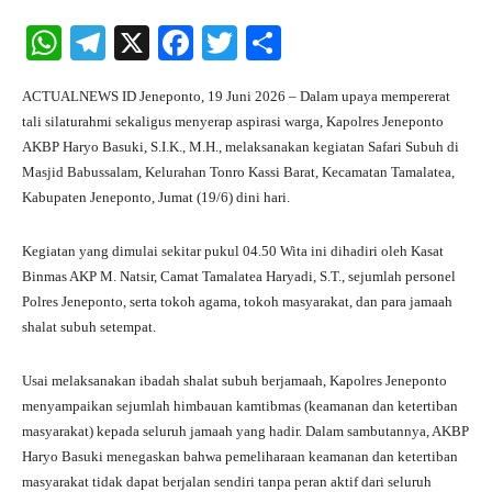
W
Te
X
Fa
T
S
ha
le
ce
wi
ha
ACTUALNEWS ID Jeneponto, 19 Juni 2026 – Dalam upaya mempererat
ts
gr
bo
tte
re
tali silaturahmi sekaligus menyerap aspirasi warga, Kapolres Jeneponto
A
a
ok
r
AKBP Haryo Basuki, S.I.K., M.H., melaksanakan kegiatan Safari Subuh di
Masjid Babussalam, Kelurahan Tonro Kassi Barat, Kecamatan Tamalatea,
pp
m
Kabupaten Jeneponto, Jumat (19/6) dini hari.
Kegiatan yang dimulai sekitar pukul 04.50 Wita ini dihadiri oleh Kasat
Binmas AKP M. Natsir, Camat Tamalatea Haryadi, S.T., sejumlah personel
Polres Jeneponto, serta tokoh agama, tokoh masyarakat, dan para jamaah
shalat subuh setempat.
Usai melaksanakan ibadah shalat subuh berjamaah, Kapolres Jeneponto
menyampaikan sejumlah himbauan kamtibmas (keamanan dan ketertiban
masyarakat) kepada seluruh jamaah yang hadir. Dalam sambutannya, AKBP
Haryo Basuki menegaskan bahwa pemeliharaan keamanan dan ketertiban
masyarakat tidak dapat berjalan sendiri tanpa peran aktif dari seluruh