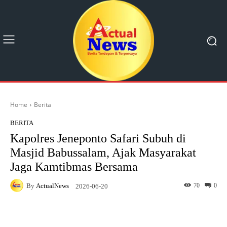
Home
Berita
BERITA
Kapolres Jeneponto Safari Subuh di
Masjid Babussalam, Ajak Masyarakat
Jaga Kamtibmas Bersama
By
ActualNews
70
0
2026-06-20
Facebook
X
Pinterest
What