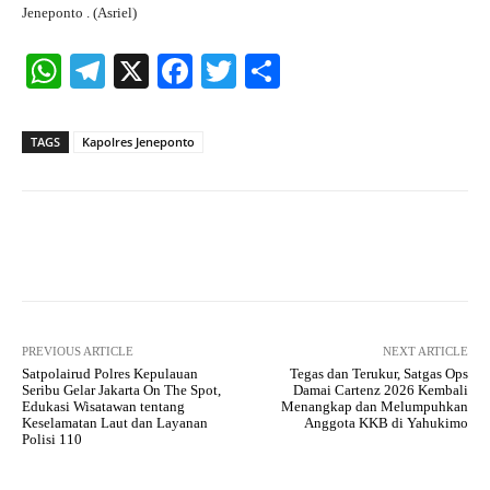
Jeneponto . (Asriel)
W
Te
X
Fa
T
S
ha
le
ce
wi
ha
ts
gr
bo
tte
re
TAGS
Kapolres Jeneponto
A
a
ok
r
pp
m
Facebook
X
Pinterest
What
PREVIOUS ARTICLE
NEXT ARTICLE
Satpolairud Polres Kepulauan
Tegas dan Terukur, Satgas Ops
Seribu Gelar Jakarta On The Spot,
Damai Cartenz 2026 Kembali
Edukasi Wisatawan tentang
Menangkap dan Melumpuhkan
Keselamatan Laut dan Layanan
Anggota KKB di Yahukimo
Polisi 110