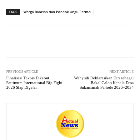
ha
le
ce
wi
ha
ts
gr
bo
tte
re
TAGS
Warga Babelan dan Pondok Ungu Permai
A
a
ok
r
pp
m
Facebook
X
Pinterest
What
PREVIOUS ARTICLE
NEXT ARTICLE
Finalisasi Teknis Dikebut,
Wahyudi Deklarasikan Diri sebagai
Pattimura International Big Fight
Bakal Calon Kepala Desa
2026 Siap Digelar.
Sukamanah Periode 2026–2034