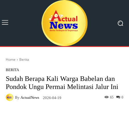
Home
Berita
BERITA
Sudah Berapa Kali Warga Babelan dan
Pondok Ungu Permai Melintasi Jalur Ini
By
ActualNews
65
0
2026-04-19
Facebook
X
Pinterest
What