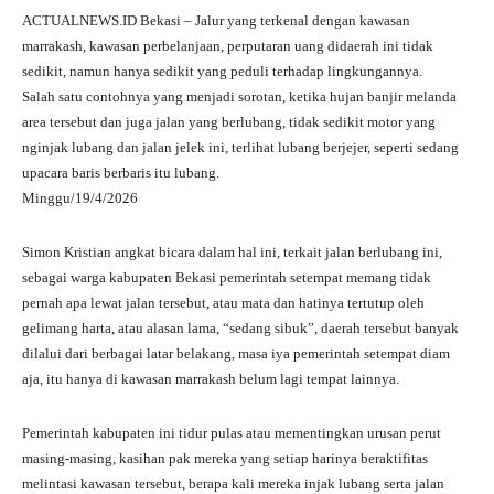
ha
le
ce
wi
ha
ACTUALNEWS.ID Bekasi – Jalur yang terkenal dengan kawasan
ts
gr
bo
tte
re
marrakash, kawasan perbelanjaan, perputaran uang didaerah ini tidak
A
a
ok
r
sedikit, namun hanya sedikit yang peduli terhadap lingkungannya.
Salah satu contohnya yang menjadi sorotan, ketika hujan banjir melanda
pp
m
area tersebut dan juga jalan yang berlubang, tidak sedikit motor yang
nginjak lubang dan jalan jelek ini, terlihat lubang berjejer, seperti sedang
upacara baris berbaris itu lubang.
Minggu/19/4/2026
Simon Kristian angkat bicara dalam hal ini, terkait jalan berlubang ini,
sebagai warga kabupaten Bekasi pemerintah setempat memang tidak
pernah apa lewat jalan tersebut, atau mata dan hatinya tertutup oleh
gelimang harta, atau alasan lama, “sedang sibuk”, daerah tersebut banyak
dilalui dari berbagai latar belakang, masa iya pemerintah setempat diam
aja, itu hanya di kawasan marrakash belum lagi tempat lainnya.
Pemerintah kabupaten ini tidur pulas atau mementingkan urusan perut
masing-masing, kasihan pak mereka yang setiap harinya beraktifitas
melintasi kawasan tersebut, berapa kali mereka injak lubang serta jalan