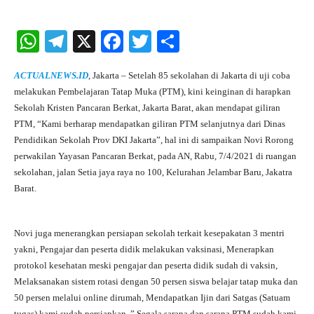
W
Te
X
Fa
T
S
ha
le
ce
wi
ha
ACTUALNEWS.ID
, Jakarta – Setelah 85 sekolahan di Jakarta di uji coba
ts
gr
bo
tte
re
melakukan Pembelajaran Tatap Muka (PTM), kini keinginan di harapkan
A
a
ok
r
Sekolah Kristen Pancaran Berkat, Jakarta Barat, akan mendapat giliran
PTM, “Kami berharap mendapatkan giliran PTM selanjutnya dari Dinas
pp
m
Pendidikan Sekolah Prov DKI Jakarta”, hal ini di sampaikan Novi Rorong
perwakilan Yayasan Pancaran Berkat, pada AN, Rabu, 7/4/2021 di ruangan
sekolahan, jalan Setia jaya raya no 100, Kelurahan Jelambar Baru, Jakatra
Barat.
Novi juga menerangkan persiapan sekolah terkait kesepakatan 3 mentri
yakni, Pengajar dan peserta didik melakukan vaksinasi, Menerapkan
protokol kesehatan meski pengajar dan peserta didik sudah di vaksin,
Melaksanakan sistem rotasi dengan 50 persen siswa belajar tatap muka dan
50 persen melalui online dirumah, Mendapatkan Ijin dari Satgas (Satuam
tugas) kami sudah persiapkan, ” Segala sarana dan sarana PTM sudah kami