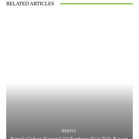
RELATED ARTICLES
BERITA
Patroli Cipkon Koramil 02/Tambora Sisir Titik Rawan,