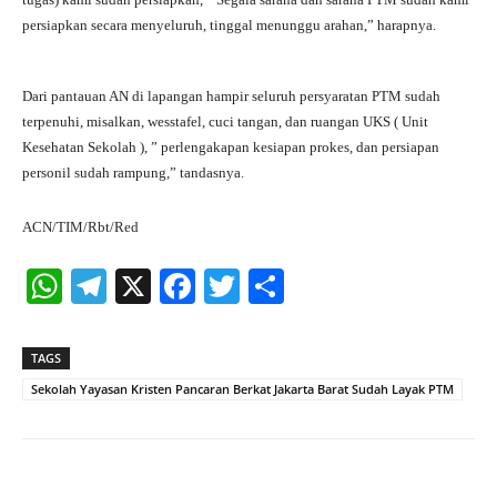
persiapkan secara menyeluruh, tinggal menunggu arahan,” harapnya.
Dari pantauan AN di lapangan hampir seluruh persyaratan PTM sudah
terpenuhi, misalkan, wesstafel, cuci tangan, dan ruangan UKS ( Unit
Kesehatan Sekolah ), ” perlengakapan kesiapan prokes, dan persiapan
personil sudah rampung,” tandasnya.
ACN/TIM/Rbt/Red
W
Te
X
Fa
T
S
ha
le
ce
wi
ha
ts
gr
bo
tte
re
TAGS
A
a
ok
r
Sekolah Yayasan Kristen Pancaran Berkat Jakarta Barat Sudah Layak PTM
pp
m
Facebook
X
Pinterest
What