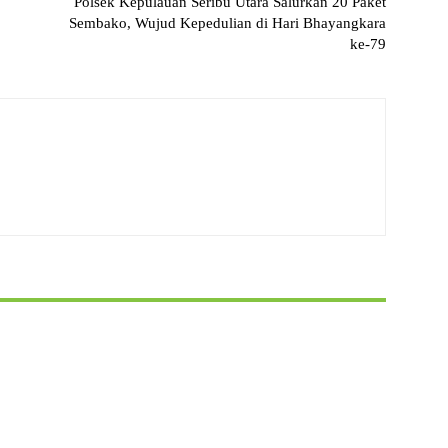
Polsek Kepulauan Seribu Utara Salurkan 20 Paket
Sembako, Wujud Kepedulian di Hari Bhayangkara
ke-79