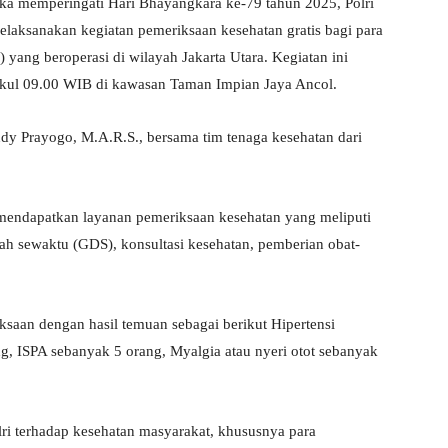
 memperingati Hari Bhayangkara ke-79 tahun 2025, Polri
elaksanakan kegiatan pemeriksaan kesehatan gratis bagi para
yang beroperasi di wilayah Jakarta Utara. Kegiatan ini
ukul 09.00 WIB di kawasan Taman Impian Jaya Ancol.
dy Prayogo, M.A.R.S., bersama tim tenaga kesehatan dari
 mendapatkan layanan pemeriksaan kesehatan yang meliputi
ah sewaktu (GDS), konsultasi kesehatan, pemberian obat-
aan dengan hasil temuan sebagai berikut Hipertensi
g, ISPA sebanyak 5 orang, Myalgia atau nyeri otot sebanyak
lri terhadap kesehatan masyarakat, khususnya para