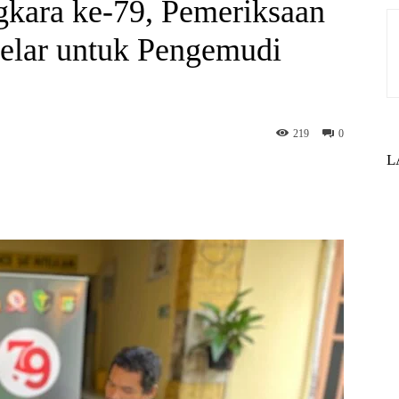
kara ke-79, Pemeriksaan
gelar untuk Pengemudi
219
0
L
st
WhatsApp