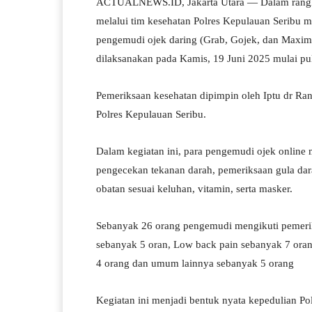
ACTUALNEWS.ID, Jakarta Utara — Dalam rangka
ts
gr
bo
tte
re
melalui tim kesehatan Polres Kepulauan Seribu m
A
a
ok
r
pengemudi ojek daring (Grab, Gojek, dan Maxim) 
pp
m
dilaksanakan pada Kamis, 19 Juni 2025 mulai p
Pemeriksaan kesehatan dipimpin oleh Iptu dr Ran
Polres Kepulauan Seribu.
Dalam kegiatan ini, para pengemudi ojek online
pengecekan tekanan darah, pemeriksaan gula dar
obatan sesuai keluhan, vitamin, serta masker.
Sebanyak 26 orang pengemudi mengikuti pemeriks
sebanyak 5 oran, Low back pain sebanyak 7 oran
4 orang dan umum lainnya sebanyak 5 orang
Kegiatan ini menjadi bentuk nyata kepedulian Po