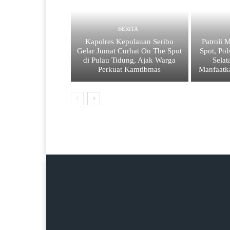
BERITA
Kapolres Kepulauan Seribu
Patroli 
Gelar Jumat Curhat On The Spot
Spot, Po
di Pulau Tidung, Ajak Warga
Sela
Perkuat Kamtibmas
Manfaatk