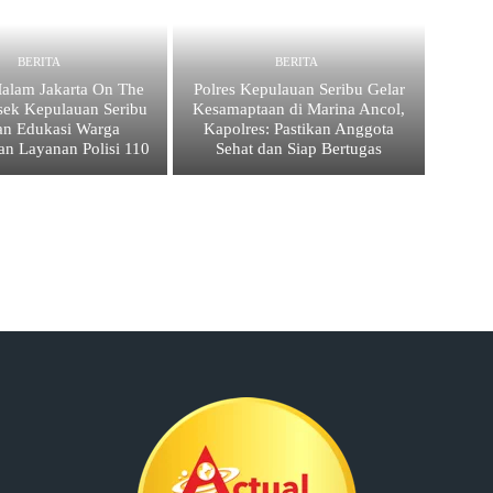
BERITA
BERITA
Malam Jakarta On The
Polres Kepulauan Seribu Gelar
lsek Kepulauan Seribu
Kesamaptaan di Marina Ancol,
tan Edukasi Warga
Kapolres: Pastikan Anggota
an Layanan Polisi 110
Sehat dan Siap Bertugas