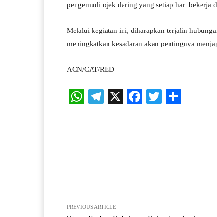
pengemudi ojek daring yang setiap hari bekerja d
Melalui kegiatan ini, diharapkan terjalin hubunga
meningkatkan kesadaran akan pentingnya menjaga 
ACN/CAT/RED
W
Te
X
Fa
T
S
ha
le
ce
wi
ha
ts
gr
bo
tte
re
A
a
ok
r
pp
m
Facebook
X
Share
PREVIOUS ARTICLE