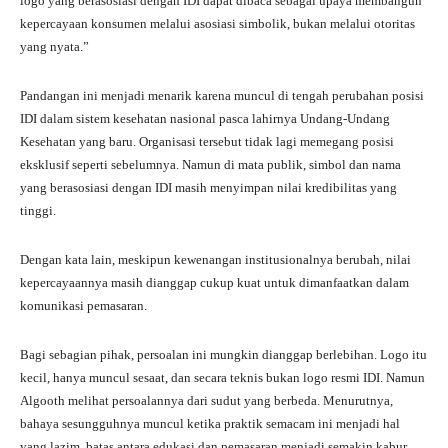
logo yang berasosiasi dengan IDI dapat dibaca sebagai upaya membangun
kepercayaan konsumen melalui asosiasi simbolik, bukan melalui otoritas
yang nyata.”
Pandangan ini menjadi menarik karena muncul di tengah perubahan posisi
IDI dalam sistem kesehatan nasional pasca lahirnya Undang-Undang
Kesehatan yang baru. Organisasi tersebut tidak lagi memegang posisi
eksklusif seperti sebelumnya. Namun di mata publik, simbol dan nama
yang berasosiasi dengan IDI masih menyimpan nilai kredibilitas yang
tinggi.
Dengan kata lain, meskipun kewenangan institusionalnya berubah, nilai
kepercayaannya masih dianggap cukup kuat untuk dimanfaatkan dalam
komunikasi pemasaran.
Bagi sebagian pihak, persoalan ini mungkin dianggap berlebihan. Logo itu
kecil, hanya muncul sesaat, dan secara teknis bukan logo resmi IDI. Namun
Algooth melihat persoalannya dari sudut yang berbeda. Menurutnya,
bahaya sesungguhnya muncul ketika praktik semacam ini menjadi hal
yang lazim, batas antara edukasi dan pemasaran menjadi semakin kabur.