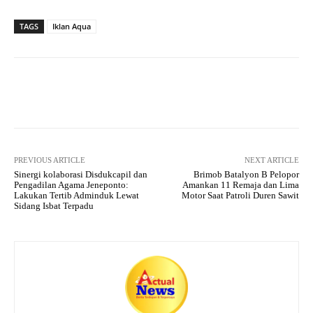
ha
le
ce
wi
ha
ts
gr
bo
tte
re
TAGS
Iklan Aqua
A
a
ok
r
pp
m
Facebook
X
Pinterest
What
PREVIOUS ARTICLE
NEXT ARTICLE
Sinergi kolaborasi Disdukcapil dan
Brimob Batalyon B Pelopor
Pengadilan Agama Jeneponto:
Amankan 11 Remaja dan Lima
Lakukan Tertib Adminduk Lewat
Motor Saat Patroli Duren Sawit
Sidang Isbat Terpadu