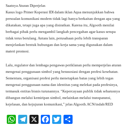
Saatnya Aturan Diperjelas
Kasus logo Primer Koperasi IDI dalam iklan Aqua menunjukkan bahwa
persoalan komunikasi modern tidak lagi hanya berkaitan dengan apa yang
dikatakan, tetapi juga apa yang disiratkan. Karena itu, Algooth menilai
berbagai pihak perlu mengambil langkah pencegahan agar kasus serupa
tidak terus berulang. Antara lain, perusahaan perlu lebih transparan
menjelaskan bentuk hubungan dan kerja sama yang digunakan dalam
materi promosi.
Lalu, regulator dan lembaga pengawas periklanan perlu memperjelas aturan
mengenai penggunaan simbol yang berasosiasi dengan profesi kesehatan.
Sementara, organisasi profesi perlu menetapkan batas yang lebih tegas
mengenai penggunaan nama dan identitas yang melekat pada profesinya,
termasuk entitas bisnis turunannya. “Kepercayaan publik tidak seharusnya
dibangun melalui kemiripan simbol, melainkan melalui transparansi,
kejelasan, dan kejujuran komunikasi,” jelas Algooth.ACN/indah/RED
W
Te
X
Fa
T
S