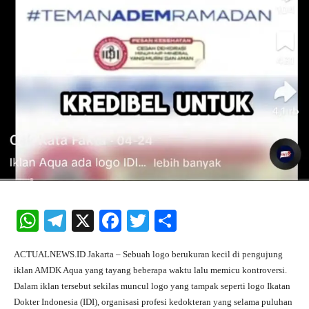
W
Te
X
Fa
T
S
ha
le
ce
wi
ha
ACTUALNEWS.ID Jakarta – Sebuah logo berukuran kecil di pengujung
ts
gr
bo
tte
re
iklan AMDK Aqua yang tayang beberapa waktu lalu memicu kontroversi.
A
a
ok
r
Dalam iklan tersebut sekilas muncul logo yang tampak seperti logo Ikatan
Dokter Indonesia (IDI), organisasi profesi kedokteran yang selama puluhan
pp
m