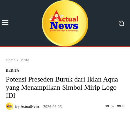
Home
Berita
BERITA
Potensi Preseden Buruk dari Iklan Aqua
yang Menampilkan Simbol Mirip Logo
IDI
By
ActualNews
57
0
2026-06-23
Facebook
X
Pinterest
What