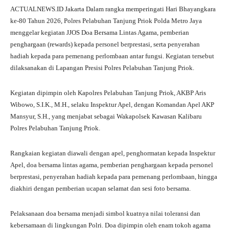
ha
le
ce
wi
ha
ACTUALNEWS.ID Jakarta Dalam rangka memperingati Hari Bhayangkara
ts
gr
bo
tte
re
ke-80 Tahun 2026, Polres Pelabuhan Tanjung Priok Polda Metro Jaya
A
a
ok
r
menggelar kegiatan JJOS Doa Bersama Lintas Agama, pemberian
penghargaan (rewards) kepada personel berprestasi, serta penyerahan
pp
m
hadiah kepada para pemenang perlombaan antar fungsi. Kegiatan tersebut
dilaksanakan di Lapangan Presisi Polres Pelabuhan Tanjung Priok.
Kegiatan dipimpin oleh Kapolres Pelabuhan Tanjung Priok, AKBP Aris
Wibowo, S.I.K., M.H., selaku Inspektur Apel, dengan Komandan Apel AKP
Mansyur, S.H., yang menjabat sebagai Wakapolsek Kawasan Kalibaru
Polres Pelabuhan Tanjung Priok.
Rangkaian kegiatan diawali dengan apel, penghormatan kepada Inspektur
Apel, doa bersama lintas agama, pemberian penghargaan kepada personel
berprestasi, penyerahan hadiah kepada para pemenang perlombaan, hingga
diakhiri dengan pemberian ucapan selamat dan sesi foto bersama.
Pelaksanaan doa bersama menjadi simbol kuatnya nilai toleransi dan
kebersamaan di lingkungan Polri. Doa dipimpin oleh enam tokoh agama