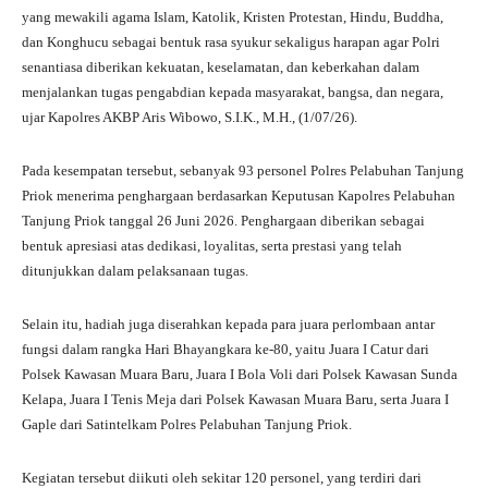
yang mewakili agama Islam, Katolik, Kristen Protestan, Hindu, Buddha,
dan Konghucu sebagai bentuk rasa syukur sekaligus harapan agar Polri
senantiasa diberikan kekuatan, keselamatan, dan keberkahan dalam
menjalankan tugas pengabdian kepada masyarakat, bangsa, dan negara,
ujar Kapolres AKBP Aris Wibowo, S.I.K., M.H., (1/07/26).
Pada kesempatan tersebut, sebanyak 93 personel Polres Pelabuhan Tanjung
Priok menerima penghargaan berdasarkan Keputusan Kapolres Pelabuhan
Tanjung Priok tanggal 26 Juni 2026. Penghargaan diberikan sebagai
bentuk apresiasi atas dedikasi, loyalitas, serta prestasi yang telah
ditunjukkan dalam pelaksanaan tugas.
Selain itu, hadiah juga diserahkan kepada para juara perlombaan antar
fungsi dalam rangka Hari Bhayangkara ke-80, yaitu Juara I Catur dari
Polsek Kawasan Muara Baru, Juara I Bola Voli dari Polsek Kawasan Sunda
Kelapa, Juara I Tenis Meja dari Polsek Kawasan Muara Baru, serta Juara I
Gaple dari Satintelkam Polres Pelabuhan Tanjung Priok.
Kegiatan tersebut diikuti oleh sekitar 120 personel, yang terdiri dari