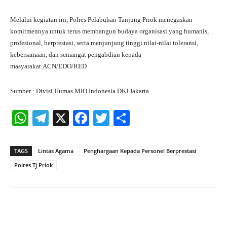
Melalui kegiatan ini, Polres Pelabuhan Tanjung Priok menegaskan
komitmennya untuk terus membangun budaya organisasi yang humanis,
profesional, berprestasi, serta menjunjung tinggi nilai-nilai toleransi,
kebersamaan, dan semangat pengabdian kepada
masyarakat.ACN/EDO/RED
Sumber : Divisi Humas MIO Indonesia DKI Jakarta
W
Te
X
Fa
T
S
ha
le
ce
wi
ha
ts
gr
bo
tte
re
TAGS
Lintas Agama
Penghargaan Kepada Personel Berprestasi
A
a
ok
r
Polres Tj Priok
pp
m
Facebook
X
Pinterest
What