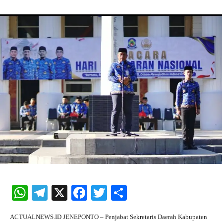
W
Te
X
Fa
T
S
ha
le
ce
wi
ha
ACTUALNEWS.ID JENEPONTO – Penjabat Sekretaris Daerah Kabupaten