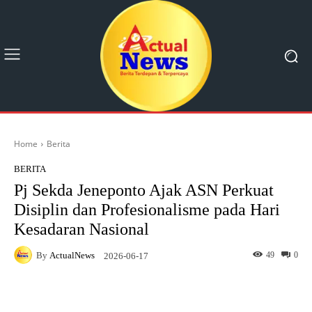
Home
Berita
BERITA
Pj Sekda Jeneponto Ajak ASN Perkuat
Disiplin dan Profesionalisme pada Hari
Kesadaran Nasional
By
ActualNews
49
0
2026-06-17
Facebook
X
Pinterest
What