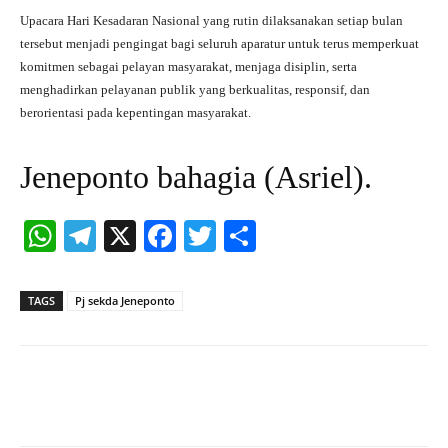
Upacara Hari Kesadaran Nasional yang rutin dilaksanakan setiap bulan
tersebut menjadi pengingat bagi seluruh aparatur untuk terus memperkuat
komitmen sebagai pelayan masyarakat, menjaga disiplin, serta
menghadirkan pelayanan publik yang berkualitas, responsif, dan
berorientasi pada kepentingan masyarakat.
Jeneponto bahagia (Asriel).
W
Te
X
Fa
T
S
ha
le
ce
wi
ha
ts
gr
bo
tte
re
TAGS
Pj sekda Jeneponto
A
a
ok
r
pp
m
Facebook
X
Pinterest
What