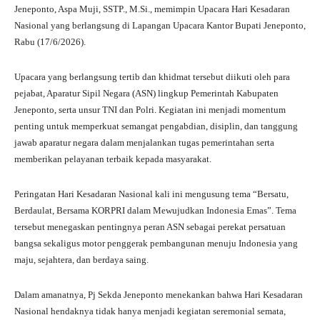
ts
gr
bo
tte
re
Jeneponto, Aspa Muji, SSTP., M.Si., memimpin Upacara Hari Kesadaran
A
a
ok
r
Nasional yang berlangsung di Lapangan Upacara Kantor Bupati Jeneponto,
Rabu (17/6/2026).
pp
m
Upacara yang berlangsung tertib dan khidmat tersebut diikuti oleh para
pejabat, Aparatur Sipil Negara (ASN) lingkup Pemerintah Kabupaten
Jeneponto, serta unsur TNI dan Polri. Kegiatan ini menjadi momentum
penting untuk memperkuat semangat pengabdian, disiplin, dan tanggung
jawab aparatur negara dalam menjalankan tugas pemerintahan serta
memberikan pelayanan terbaik kepada masyarakat.
Peringatan Hari Kesadaran Nasional kali ini mengusung tema “Bersatu,
Berdaulat, Bersama KORPRI dalam Mewujudkan Indonesia Emas”. Tema
tersebut menegaskan pentingnya peran ASN sebagai perekat persatuan
bangsa sekaligus motor penggerak pembangunan menuju Indonesia yang
maju, sejahtera, dan berdaya saing.
Dalam amanatnya, Pj Sekda Jeneponto menekankan bahwa Hari Kesadaran
Nasional hendaknya tidak hanya menjadi kegiatan seremonial semata,