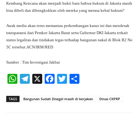
Kembang Kencana akan menjadi bukti baru bahwa hukum di Jakarta masih
bisa dibeli dan dibengkokkan oleh mereka yang merasa kebal hukum?
Awak media akan terus memantau perkembangan kasus ini dan mendesak
transparansi dari Pemkot Jakarta Barat serta Gubernur DKI Jakarta terkait
status legalitas dan tindakan tegas terhadap bangunan nakal di Blok B2 No
5C tersebut.ACN/IRM/RED
Sumber : Tim Investigasi Jakbar
W
Te
X
Fa
T
S
ha
le
ce
wi
ha
ts
gr
bo
tte
re
TAGS
Bangunan Sudah Disegel masih di kerjakan
Dinas CKPRP
A
a
ok
r
pp
m
Facebook
X
Pinterest
What