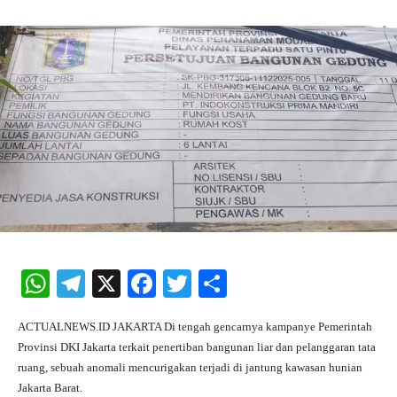
W
Te
X
Fa
T
S
ha
le
ce
wi
ha
ACTUALNEWS.ID JAKARTA Di tengah gencarnya kampanye Pemerintah
ts
gr
bo
tte
re
Provinsi DKI Jakarta terkait penertiban bangunan liar dan pelanggaran tata
A
a
ok
r
ruang, sebuah anomali mencurigakan terjadi di jantung kawasan hunian
Jakarta Barat.