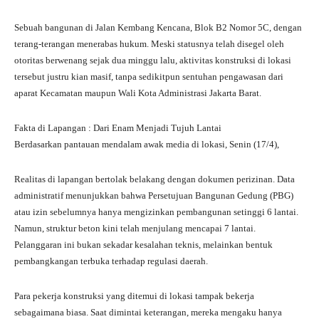
pp
m
Sebuah bangunan di Jalan Kembang Kencana, Blok B2 Nomor 5C, dengan
terang-terangan menerabas hukum. Meski statusnya telah disegel oleh
otoritas berwenang sejak dua minggu lalu, aktivitas konstruksi di lokasi
tersebut justru kian masif, tanpa sedikitpun sentuhan pengawasan dari
aparat Kecamatan maupun Wali Kota Administrasi Jakarta Barat.
Fakta di Lapangan : Dari Enam Menjadi Tujuh Lantai
Berdasarkan pantauan mendalam awak media di lokasi, Senin (17/4),
Realitas di lapangan bertolak belakang dengan dokumen perizinan. Data
administratif menunjukkan bahwa Persetujuan Bangunan Gedung (PBG)
atau izin sebelumnya hanya mengizinkan pembangunan setinggi 6 lantai.
Namun, struktur beton kini telah menjulang mencapai 7 lantai.
Pelanggaran ini bukan sekadar kesalahan teknis, melainkan bentuk
pembangkangan terbuka terhadap regulasi daerah.
Para pekerja konstruksi yang ditemui di lokasi tampak bekerja
sebagaimana biasa. Saat dimintai keterangan, mereka mengaku hanya