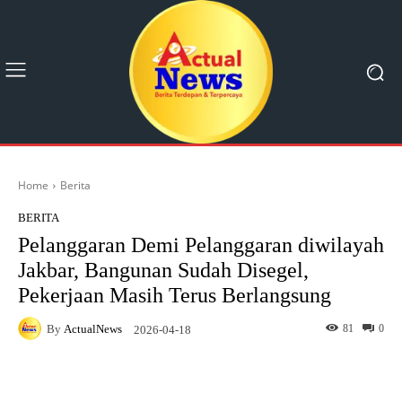
Home
Berita
BERITA
Pelanggaran Demi Pelanggaran diwilayah
Jakbar, Bangunan Sudah Disegel,
Pekerjaan Masih Terus Berlangsung
By
ActualNews
81
0
2026-04-18
Facebook
X
Pinterest
What