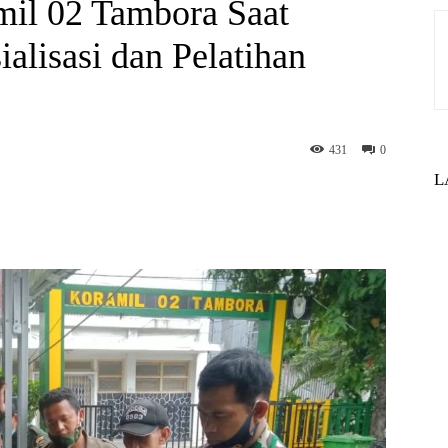
mil 02 Tambora Saat
alisasi dan Pelatihan
431
0
L
st
WhatsApp