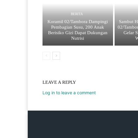
BERITA
Koramil 02/Tambora Dampingi
Sambut H
Pembagian Susu, 200 Anak
02/Tambo
Berisiko Gizi Dapat Dukungan
Gelar S
Nutrisi
W
LEAVE A REPLY
Log in to leave a comment