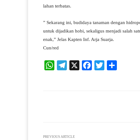
lahan terbatas.
” Sekarang ini, budidaya tanaman dengan hidrop
untuk dijadikan hobi, sekaligus menjadi salah sa
enak,” Jelas Kapten Inf. Arja Suarja.
Cun/red
W
Te
X
Fa
T
S
ha
le
ce
wi
ha
ts
gr
bo
tte
re
A
a
ok
r
pp
m
Facebook
X
Share
PREVIOUS ARTICLE