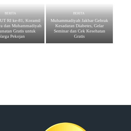
BERITA
BERITA
UT RI ke-81, Koramil
Muhammadiyah Jakbar Gebrak
ra dan Muhammadiyah
Kesadaran Diabetes, Gelar
unatan Gratis untuk
Seminar dan Cek Kesehatan
arga Pekojan
Gratis