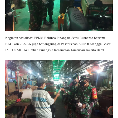
Kegiatan sosialisasi PPKM Babinsa Pinangsia Sertu Rusnanto bersama
BKO Yon 203/AK juga berlangsung di Pasar Pecah Kulit Jl.Mangga Besar
IX RT 07/01 Kelurahan Pinangsia Kecamatan Tamansari Jakarta Barat.