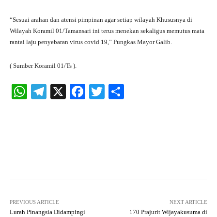
“Sesuai arahan dan atensi pimpinan agar setiap wilayah Khususnya di
Wilayah Koramil 01/Tamansari ini terus menekan sekaligus memutus mata
rantai laju penyebaran virus covid 19,” Pungkas Mayor Galib.
( Sumber Koramil 01/Ts ).
W
Te
X
Fa
T
S
ha
le
ce
wi
ha
ts
gr
bo
tte
re
A
a
ok
r
pp
m
Facebook
X
Pinterest
What
PREVIOUS ARTICLE
NEXT ARTICLE
Lurah Pinangsia Didampingi
170 Prajurit Wijayakusuma di