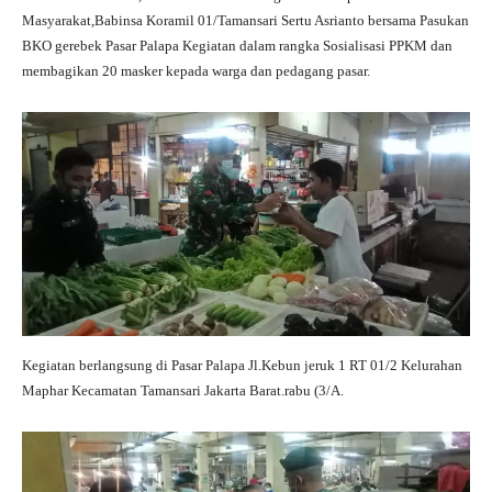
ts
gr
bo
tte
re
Masyarakat,Babinsa Koramil 01/Tamansari Sertu Asrianto bersama Pasukan
A
a
ok
r
BKO gerebek Pasar Palapa Kegiatan dalam rangka Sosialisasi PPKM dan
membagikan 20 masker kepada warga dan pedagang pasar.
pp
m
Kegiatan berlangsung di Pasar Palapa Jl.Kebun jeruk 1 RT 01/2 Kelurahan
Maphar Kecamatan Tamansari Jakarta Barat.rabu (3/A.