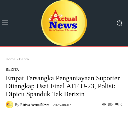
Home
Berita
BERITA
Empat Tersangka Penganiayaan Suporter
Ditangkap Usai Final AFF U-23, Polisi:
Dipicu Spanduk Tak Berizin
By
Ririva ActualNews
100
0
2025-08-02
Facebook
X
Pinterest
What