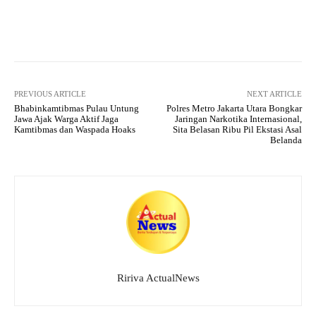
A
a
ok
r
pp
m
Facebook
X
Pinterest
What
PREVIOUS ARTICLE
NEXT ARTICLE
Bhabinkamtibmas Pulau Untung
Polres Metro Jakarta Utara Bongkar
Jawa Ajak Warga Aktif Jaga
Jaringan Narkotika Internasional,
Kamtibmas dan Waspada Hoaks
Sita Belasan Ribu Pil Ekstasi Asal
Belanda
Ririva ActualNews