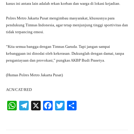
kasus ini antara lain adalah rekan korban dan warga di lokasi kejadian.
Polres Metro Jakarta Pusat mengimbau masyarakat, khususnya para
pendukung Timnas Indonesia, agar tetap menjunjung tinggi sportivitas dan
tidak terpancing emosi.
“Kita semua bangga dengan Timnas Garuda. Tapi jangan sampai
kebanggaan ini dinodai oleh kekerasan. Dukunglah dengan damai, tanpa
penganiayaan dan provokasi,” pungkas AKBP Budi Prasetya.
(Humas Polres Metro Jakarta Pusat)
ACN/CAT/RED
W
Te
X
Fa
T
S
ha
le
ce
wi
ha
ts
gr
bo
tte
re