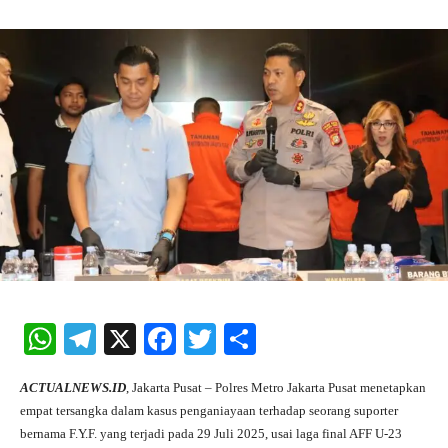
W
Te
X
Fa
T
S
ha
le
ce
wi
ha
ACTUALNEWS.ID
, Jakarta Pusat – Polres Metro Jakarta Pusat menetapkan
ts
gr
bo
tte
re
empat tersangka dalam kasus penganiayaan terhadap seorang suporter
A
a
ok
r
bernama F.Y.F. yang terjadi pada 29 Juli 2025, usai laga final AFF U-23