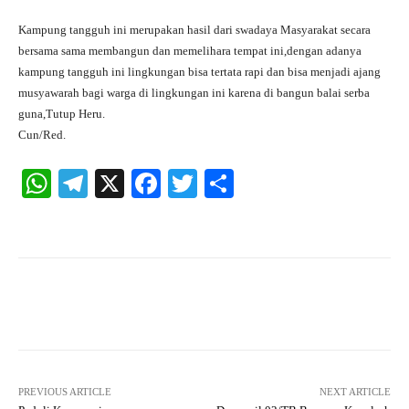
Kampung tangguh ini merupakan hasil dari swadaya Masyarakat secara
bersama sama membangun dan memelihara tempat ini,dengan adanya
kampung tangguh ini lingkungan bisa tertata rapi dan bisa menjadi ajang
musyawarah bagi warga di lingkungan ini karena di bangun balai serba
guna,Tutup Heru.
Cun/Red.
W
Te
X
Fa
T
S
ha
le
ce
wi
ha
ts
gr
bo
tte
re
A
a
ok
r
pp
m
Facebook
X
Pinterest
What
PREVIOUS ARTICLE
NEXT ARTICLE