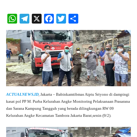
W
Te
X
Fa
T
S
ha
le
ce
wi
ha
ts
gr
bo
tte
re
A
a
ok
r
pp
m
ACTUALNEWS.ID
, Jakarta – Babinkamtibmas Aiptu Sriyono di dampingi
kasat pol PP M. Purba Kelurahan Angke Monitoring Pelaksanaan Prasarana
dan Sarana Kampung Tangguh yang berada dilingkungan RW 09
Kelurahan Angke Kecamatan Tambora Jakarta Barat,senin (9/2).