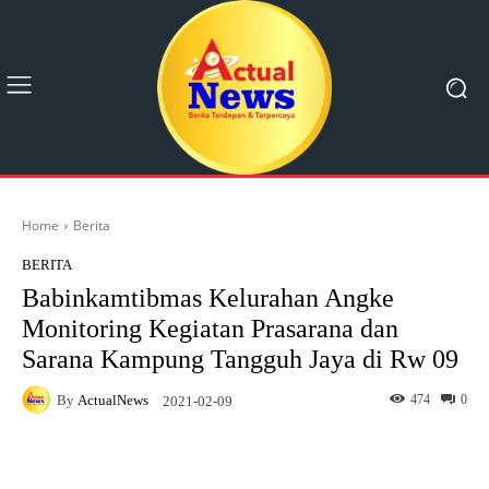
Home
Berita
BERITA
Babinkamtibmas Kelurahan Angke
Monitoring Kegiatan Prasarana dan
Sarana Kampung Tangguh Jaya di Rw 09
By
ActualNews
474
0
2021-02-09
Facebook
X
Pinterest
What