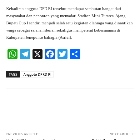
Kehadiran anggota DPD RI tersebut mendapat sambutan hangat dari
masyarakat dan penonton yang memadati Stadion Mini Turatea. Ajang
Bupati Cup I sendiri menjadi salah satu kegiatan olahraga yang dinantikan
warga sebagai sarana hiburan sekaligus mempererat kebersamaan di
Kabupaten Jeneponto bahagia (Asriel).
W
Te
X
Fa
T
S
ha
le
ce
wi
ha
ts
gr
bo
tte
re
TAGS
Anggota DPRD RI
A
a
ok
r
pp
m
Facebook
X
Pinterest
What
PREVIOUS ARTICLE
NEXT ARTICLE