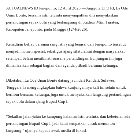
ha
le
ce
wi
ha
ACTUALNEWS ID Jeneponto, 12 April 2026 — Anggota DPD RI, La Ode
ts
gr
bo
tte
re
Umar Bonte, bersama istri tercinta menyempatkan diri menyaksikan
A
a
ok
r
pertandingan sepak bola yang berlangsung di Stadion Mini Turatea,
Kabupaten Jeneponto, pada Minggu (12/4/2026).
pp
m
Kehadiran beliau bersama sang istri yang berasal dari Jeneponto tersebut
menjadi momen spesial, sekaligus ajang silaturahmi dengan masyarakat
setempat. Selain menikmati suasana pertandingan, kunjungan ini juga
dimanfaatkan sebagai bagian dari agenda pribadi bersama keluarga.
Diketahui, La Ode Umar Bonte datang jauh dari Kendari, Sulawesi
Tenggara. Ia mengungkapkan bahwa kunjungannya kali ini selain untuk
berlibur bersama keluarga, juga untuk menyaksikan langsung pertandingan
sepak bola dalam ajang Bupati Cup I.
“Sekalian jalan-jalan ke kampung halaman istri tercinta, dan kebetulan ada
pertandingan Bupati Cup I, jadi kami sempatkan untuk menonton
langsung,” ujarnya kepada awak media di lokasi.