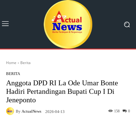
Home
Berita
BERITA
Anggota DPD RI La Ode Umar Bonte
Hadiri Pertandingan Bupati Cup I Di
Jeneponto
By
ActualNews
158
0
2026-04-13
Facebook
X
Pinterest
What