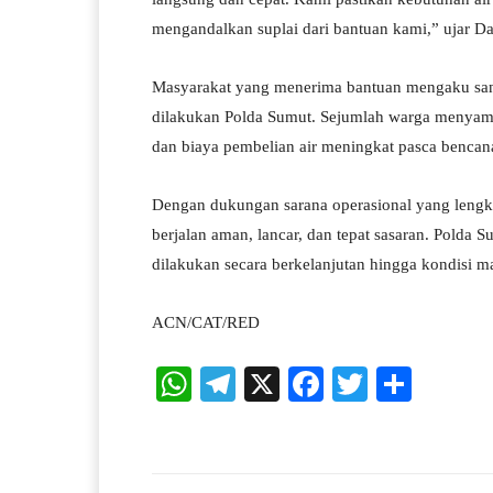
mengandalkan suplai dari bantuan kami,” ujar D
Masyarakat yang menerima bantuan mengaku sang
dilakukan Polda Sumut. Sejumlah warga menyampa
dan biaya pembelian air meningkat pasca bencan
Dengan dukungan sarana operasional yang lengkap 
berjalan aman, lancar, dan tepat sasaran. Polda 
dilakukan secara berkelanjutan hingga kondisi m
ACN/CAT/RED
W
Te
X
Fa
T
S
ha
le
ce
wi
ha
ts
gr
bo
tte
re
A
a
ok
r