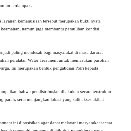
s umum terdampak.
ayanan kemanusiaan tersebut merupakan bukti nyata
an keamanan, namun juga membantu pemulihan kondisi
jadi paling mendesak bagi masyarakat di masa darurat
unkan peralatan Water Treatment untuk memastikan pasokan
 warga. Ini merupakan bentuk pengabdian Polri kepada
mpaikan bahwa pendistribusian dilakukan secara terstruktur
 parah, serta menjangkau lokasi yang sulit akses akibat
atment ini diposisikan agar dapat melayani masyarakat secara
bersih terpenuhi, terutama di titik-titik pemukiman yang