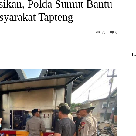
usikan, Polda Sumut Bantu
syarakat Tapteng
70
0
st
WhatsApp
L