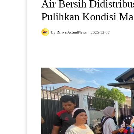
Air Bersih Didistrib
Pulihkan Kondisi Ma
By
Ririva ActualNews
2025-12-07
Facebook
X
Pintere