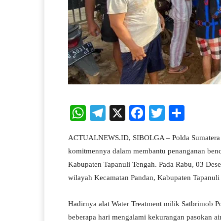
W
Te
X
Fa
T
S
ha
le
ce
wi
ha
ACTUALNEWS.ID, SIBOLGA – Polda Sumatera Ut
ts
gr
bo
tte
re
komitmennya dalam membantu penanganan bencan
A
a
ok
r
Kabupaten Tapanuli Tengah. Pada Rabu, 03 Desemb
pp
m
wilayah Kecamatan Pandan, Kabupaten Tapanuli
Hadirnya alat Water Treatment milik Satbrimob P
beberapa hari mengalami kekurangan pasokan air b