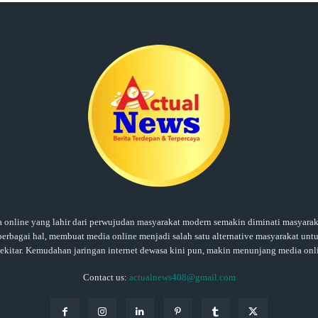
ine yang lahir dari perwujudan masyarakat modern semakin diminati masyaraka
rbagai hal, membuat media online menjadi salah satu alternative masyarakat untu
sekitar. Kemudahan jaringan internet dewasa kini pun, makin menunjang media onl
Contact us:
actualnews408@gmail.com