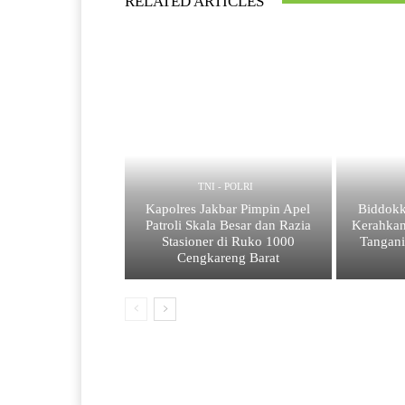
RELATED ARTICLES
TNI - POLRI
Kapolres Jakbar Pimpin Apel
Biddokk
Patroli Skala Besar dan Razia
Kerahkan
Stasioner di Ruko 1000
Tangan
Cengkareng Barat