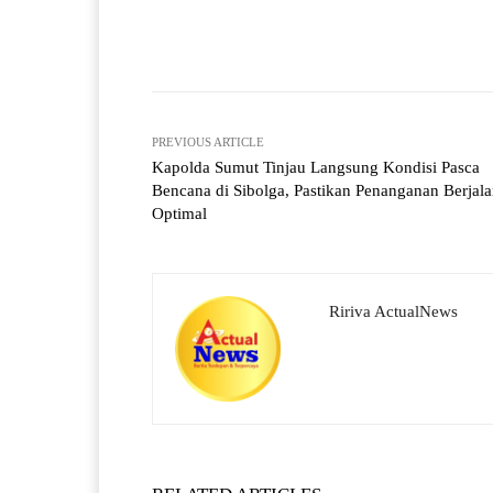
pp
m
Facebook
X
Share
PREVIOUS ARTICLE
Kapolda Sumut Tinjau Langsung Kondisi Pasca
Bencana di Sibolga, Pastikan Penanganan Berjal
Optimal
Ririva ActualNews