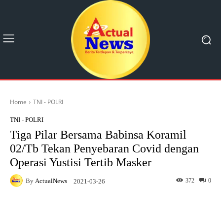
Home
TNI - POLRI
TNI - POLRI
Tiga Pilar Bersama Babinsa Koramil
02/Tb Tekan Penyebaran Covid dengan
Operasi Yustisi Tertib Masker
By
ActualNews
372
0
2021-03-26
Facebook
X
Pinterest
What