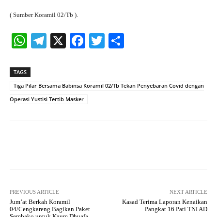
( Sumber Koramil 02/Tb ).
W
Te
X
Fa
T
S
ha
le
ce
wi
ha
ts
gr
bo
tte
re
TAGS
A
a
ok
r
Tiga Pilar Bersama Babinsa Koramil 02/Tb Tekan Penyebaran Covid dengan
pp
m
Operasi Yustisi Tertib Masker
Facebook
X
Pinterest
What
PREVIOUS ARTICLE
NEXT ARTICLE
Jum’at Berkah Koramil
Kasad Terima Laporan Kenaikan
04/Cengkareng Bagikan Paket
Pangkat 16 Pati TNI AD
Sembako untuk Kaum Dhuafa