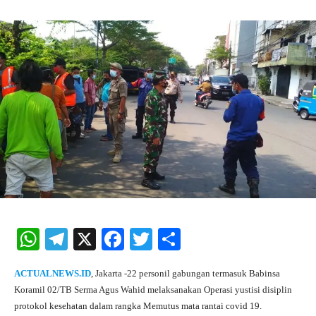
W
Te
X
Fa
T
S
ha
le
ce
wi
ha
ACTUALNEWS.ID
, Jakarta -22 personil gabungan termasuk Babinsa
ts
gr
bo
tte
re
Koramil 02/TB Serma Agus Wahid melaksanakan Operasi yustisi disiplin
A
a
ok
r
protokol kesehatan dalam rangka Memutus mata rantai covid 19.