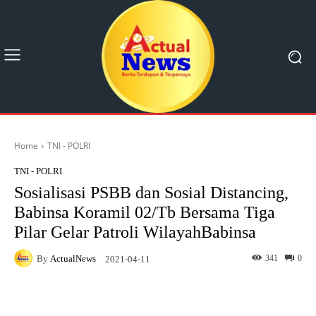
Home
TNI - POLRI
TNI - POLRI
Sosialisasi PSBB dan Sosial Distancing,
Babinsa Koramil 02/Tb Bersama Tiga
Pilar Gelar Patroli WilayahBabinsa
By
ActualNews
341
0
2021-04-11
Facebook
X
Pinterest
What