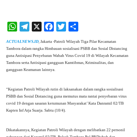
W
Te
X
Fa
T
S
ha
le
ce
wi
ha
ACTUALNEWS.ID
, Jakarta -Patroli Wilayah Tiga Pilar Kecamatan
ts
gr
bo
tte
re
Tambora dalam rangka Himbauan sosialisasi PSBB dan Sosial Distancing
A
a
ok
r
guna Antisipasi Penyebaran Wabah Virus Covid 19 di Wilayah Kecamatan
Tambora serta Antisipasi gangguan Kamtibmas, Kriminalitas, dan
pp
m
gangguan Keamanan lainnya.
“Kegiatan Patroli Wilayah rutin di laksanakan dalam rangka sosialisasi
PSBB dan Sosial Distancing guna memutus mata rantai penyebaran virus
covid 19 dengan sasaran kerumunan Masyarakat’ Kata Danramil 02/TB
Kapten Inf Arja Suarja. Sabtu (10/4).
Dikatakannya, Kegiatan Patroli Wilayah dengan melibatkan 22 personil
gabungan dari Koramil 02/TB, Polsek Tambora,Pol PP,Dishub dan