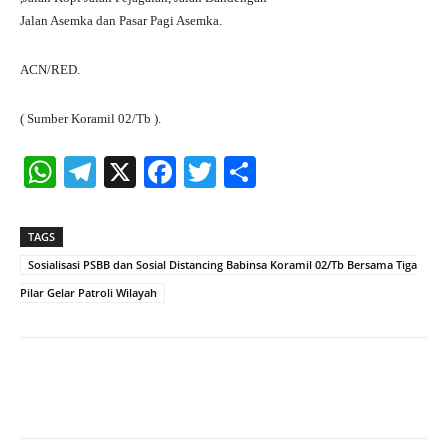
Jalan Asemka dan Pasar Pagi Asemka.
ACN/RED.
( Sumber Koramil 02/Tb ).
W
Te
X
Fa
T
S
ha
le
ce
wi
ha
ts
gr
bo
tte
re
TAGS
A
a
ok
r
Sosialisasi PSBB dan Sosial Distancing Babinsa Koramil 02/Tb Bersama Tiga
pp
m
Pilar Gelar Patroli Wilayah
Facebook
X
Pinterest
What