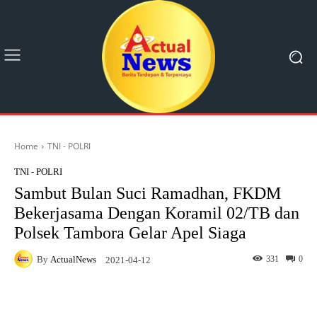
Home
TNI - POLRI
TNI - POLRI
Sambut Bulan Suci Ramadhan, FKDM
Bekerjasama Dengan Koramil 02/TB dan
Polsek Tambora Gelar Apel Siaga
By
ActualNews
331
0
2021-04-12
Facebook
X
Pinterest
What