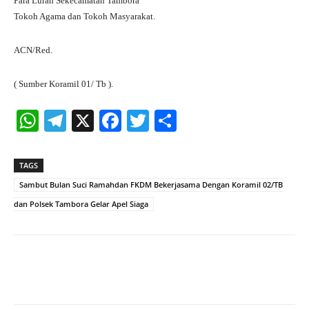
Para Lurah Sekecamatan Tambora
Tokoh Agama dan Tokoh Masyarakat.
ACN/Red.
( Sumber Koramil 01/ Tb ).
W
Te
X
Fa
T
S
ha
le
ce
wi
ha
ts
gr
bo
tte
re
TAGS
A
a
ok
r
Sambut Bulan Suci Ramahdan FKDM Bekerjasama Dengan Koramil 02/TB
pp
m
dan Polsek Tambora Gelar Apel Siaga
Facebook
X
Pinterest
What