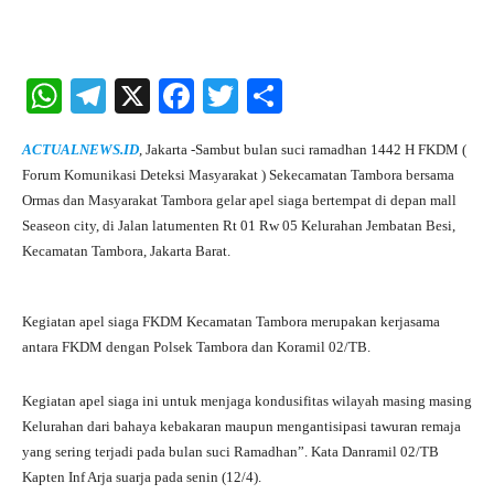
W
Te
X
Fa
T
S
ha
le
ce
wi
ha
ACTUALNEWS.ID
, Jakarta -Sambut bulan suci ramadhan 1442 H FKDM (
ts
gr
bo
tte
re
Forum Komunikasi Deteksi Masyarakat ) Sekecamatan Tambora bersama
A
a
ok
r
Ormas dan Masyarakat Tambora gelar apel siaga bertempat di depan mall
Seaseon city, di Jalan latumenten Rt 01 Rw 05 Kelurahan Jembatan Besi,
pp
m
Kecamatan Tambora, Jakarta Barat.
Kegiatan apel siaga FKDM Kecamatan Tambora merupakan kerjasama
antara FKDM dengan Polsek Tambora dan Koramil 02/TB.
Kegiatan apel siaga ini untuk menjaga kondusifitas wilayah masing masing
Kelurahan dari bahaya kebakaran maupun mengantisipasi tawuran remaja
yang sering terjadi pada bulan suci Ramadhan”. Kata Danramil 02/TB
Kapten Inf Arja suarja pada senin (12/4).