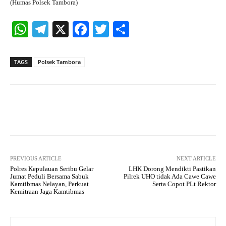
(Humas Polsek Tambora)
W
Te
X
Fa
T
S
ha
le
ce
wi
ha
ts
gr
bo
tte
re
TAGS
Polsek Tambora
A
a
ok
r
pp
m
Facebook
X
Pinterest
What
PREVIOUS ARTICLE
NEXT ARTICLE
Polres Kepulauan Seribu Gelar
LHK Dorong Mendikti Pastikan
Jumat Peduli Bersama Sabuk
Pilrek UHO tidak Ada Cawe Cawe
Kamtibmas Nelayan, Perkuat
Serta Copot PLt Rektor
Kemitraan Jaga Kamtibmas