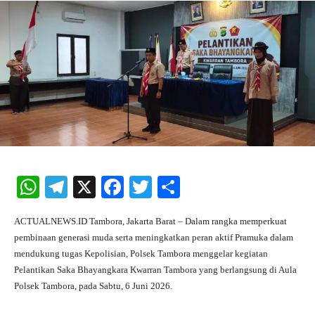
W
Te
X
Fa
T
S
ha
le
ce
wi
ha
ACTUALNEWS.ID Tambora, Jakarta Barat – Dalam rangka memperkuat
ts
gr
bo
tte
re
pembinaan generasi muda serta meningkatkan peran aktif Pramuka dalam
A
a
ok
r
mendukung tugas Kepolisian, Polsek Tambora menggelar kegiatan
Pelantikan Saka Bhayangkara Kwarran Tambora yang berlangsung di Aula
pp
m
Polsek Tambora, pada Sabtu, 6 Juni 2026.