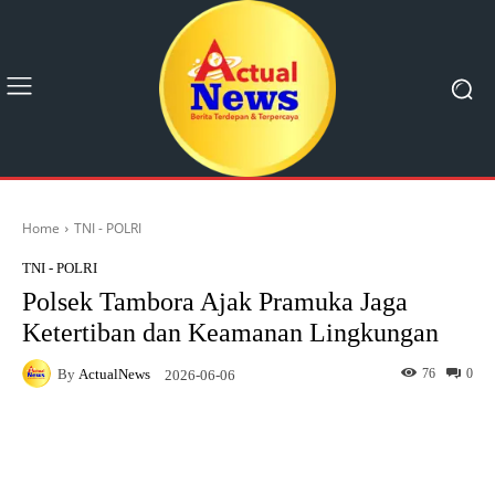
Home
TNI - POLRI
TNI - POLRI
Polsek Tambora Ajak Pramuka Jaga
Ketertiban dan Keamanan Lingkungan
By
ActualNews
76
0
2026-06-06
Facebook
X
Pinterest
What