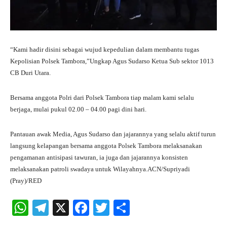
“Kami hadir disini sebagai wujud kepedulian dalam membantu tugas
Kepolisian Polsek Tambora,”Ungkap Agus Sudarso Ketua Sub sektor 1013
CB Duri Utara.
Bersama anggota Polri dari Polsek Tambora tiap malam kami selalu
berjaga, mulai pukul 02.00 – 04.00 pagi dini hari.
Pantauan awak Media, Agus Sudarso dan jajarannya yang selalu aktif turun
langsung kelapangan bersama anggota Polsek Tambora melaksanakan
pengamanan antisipasi tawuran, ia juga dan jajarannya konsisten
melaksanakan patroli swadaya untuk Wilayahnya.ACN/Supriyadi
(Pray)/RED
W
Te
X
Fa
T
S
ha
le
ce
wi
ha