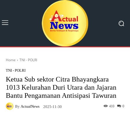
Home
TNI - POLRI
TNI - POLRI
Ketua Sub sektor Citra Bhayangkara
1013 Kelurahan Duri Utara dan Jajaran
Bantu Pengamanan Antisipasi Tawuran
By
ActualNews
410
0
2025-11-30
Facebook
X
Pinterest
What