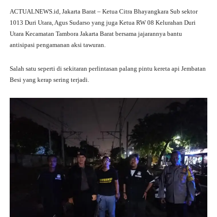
ha
le
ce
wi
ha
ACTUALNEWS.id, Jakarta Barat – Ketua Citra Bhayangkara Sub sektor
ts
gr
bo
tte
re
1013 Duri Utara, Agus Sudarso yang juga Ketua RW 08 Kelurahan Duri
A
a
ok
r
Utara Kecamatan Tambora Jakarta Barat bersama jajarannya bantu
antisipasi pengamanan aksi tawuran.
pp
m
Salah satu seperti di sekitaran perlintasan palang pintu kereta api Jembatan
Besi yang kerap sering terjadi.