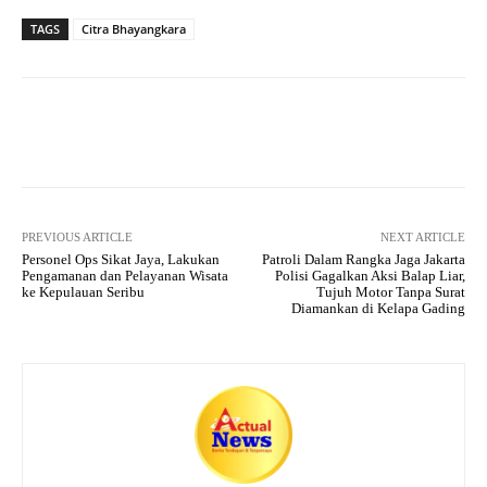
ts
gr
bo
tte
re
TAGS
Citra Bhayangkara
A
a
ok
r
pp
m
Facebook
X
Pinterest
What
PREVIOUS ARTICLE
NEXT ARTICLE
Personel Ops Sikat Jaya, Lakukan
Patroli Dalam Rangka Jaga Jakarta
Pengamanan dan Pelayanan Wisata
Polisi Gagalkan Aksi Balap Liar,
ke Kepulauan Seribu
Tujuh Motor Tanpa Surat
Diamankan di Kelapa Gading