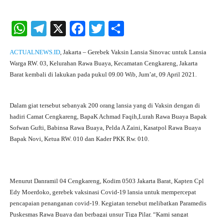
W
Te
X
Fa
T
S
ha
le
ce
wi
ha
ACTUALNEWS.ID
, Jakarta – Gerebek Vaksin Lansia Sinovac untuk Lansia
ts
gr
bo
tte
re
Warga RW. 03, Kelurahan Rawa Buaya, Kecamatan Cengkareng, Jakarta
A
a
ok
r
Barat kembali di lakukan pada pukul 09.00 Wib, Jum’at, 09 April 2021.
pp
m
Dalam giat tersebut sebanyak 200 orang lansia yang di Vaksin dengan di
hadiri Camat Cengkareng, BapaK Achmad Faqih,Lurah Rawa Buaya Bapak
Sofwan Gufti, Babinsa Rawa Buaya, Pelda A Zaini, Kasatpol Rawa Buaya
Bapak Novi, Ketua RW. 010 dan Kader PKK Rw. 010.
Menurut Danramil 04 Cengkareng, Kodim 0503 Jakarta Barat, Kapten Cpl
Edy Moerdoko, gerebek vaksinasi Covid-19 lansia untuk mempercepat
pencapaian penanganan covid-19. Kegiatan tersebut melibatkan Paramedis
Puskesmas Rawa Buaya dan berbagai unsur Tiga Pilar. “Kami sangat