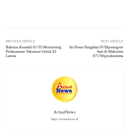
Facebook
X
Pinterest
What
PREVIOUS ARTICLE
NEXT ARTICLE
Babinsa Koramil 01/TS Monitoring
Ini Pesan Pangdam IV/Diponegoro
Pelaksanaan Vaksinasi Untuk 92
Saat di Makorem
Lansia
071/Wijayakusuma
ActualNews
https://actualnews.id