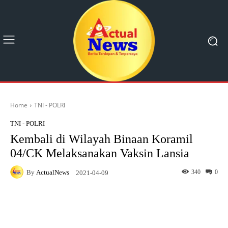
Home
TNI - POLRI
TNI - POLRI
Kembali di Wilayah Binaan Koramil
04/CK Melaksanakan Vaksin Lansia
By
ActualNews
340
0
2021-04-09
Facebook
X
Pinterest
What