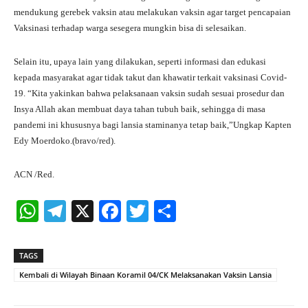
mendukung gerebek vaksin atau melakukan vaksin agar target pencapaian
Vaksinasi terhadap warga sesegera mungkin bisa di selesaikan.
Selain itu, upaya lain yang dilakukan, seperti informasi dan edukasi
kepada masyarakat agar tidak takut dan khawatir terkait vaksinasi Covid-
19. “Kita yakinkan bahwa pelaksanaan vaksin sudah sesuai prosedur dan
Insya Allah akan membuat daya tahan tubuh baik, sehingga di masa
pandemi ini khususnya bagi lansia staminanya tetap baik,”Ungkap Kapten
Edy Moerdoko.(bravo/red).
ACN /Red.
W
Te
X
Fa
T
S
ha
le
ce
wi
ha
ts
gr
bo
tte
re
TAGS
A
a
ok
r
Kembali di Wilayah Binaan Koramil 04/CK Melaksanakan Vaksin Lansia
pp
m