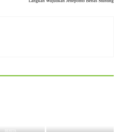
Langkah Wujudkan Jeneponto Bebas Stunting
BERITA