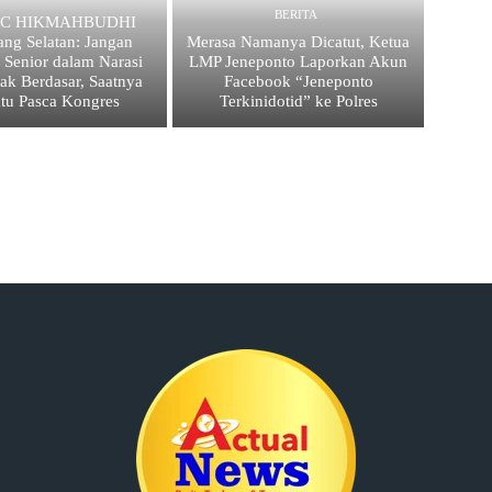
BERITA
 PC HIKMAHBUDHI
ang Selatan: Jangan
Merasa Namanya Dicatut, Ketua
 Senior dalam Narasi
LMP Jeneponto Laporkan Akun
ak Berdasar, Saatnya
Facebook “Jeneponto
atu Pasca Kongres
Terkinidotid” ke Polres