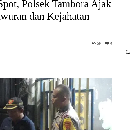
Spot, Polsek Tambora Ajak
wuran dan Kejahatan
59
0
L
st
WhatsApp