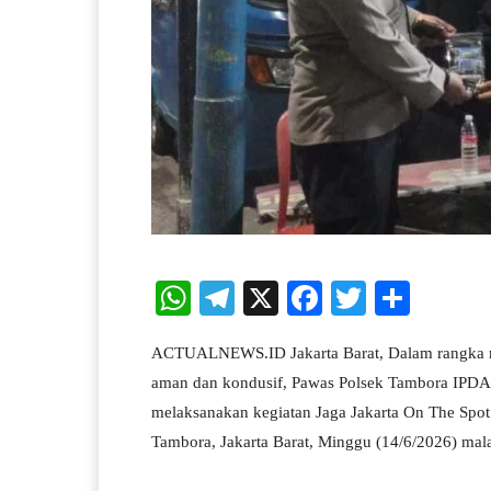
W
Te
X
Fa
T
S
ha
le
ce
wi
ha
ACTUALNEWS.ID Jakarta Barat, Dalam rangka men
ts
gr
bo
tte
re
aman dan kondusif, Pawas Polsek Tambora IPDA 
A
a
ok
r
melaksanakan kegiatan Jaga Jakarta On The Spot
pp
m
Tambora, Jakarta Barat, Minggu (14/6/2026) mal