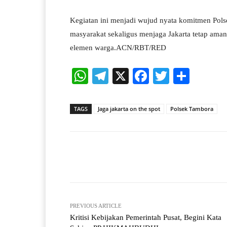
Kegiatan ini menjadi wujud nyata komitmen Po
masyarakat sekaligus menjaga Jakarta tetap aman
elemen warga.ACN/RBT/RED
W
Te
X
Fa
T
S
ha
le
ce
wi
ha
ts
gr
bo
tte
re
TAGS
Jaga jakarta on the spot
Polsek Tambora
A
a
ok
r
pp
m
Facebook
X
Share
PREVIOUS ARTICLE
Kritisi Kebijakan Pemerintah Pusat, Begini Kata