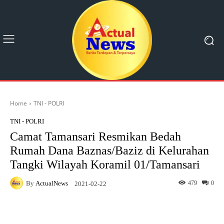
Home
TNI - POLRI
TNI - POLRI
Camat Tamansari Resmikan Bedah
Rumah Dana Baznas/Baziz di Kelurahan
Tangki Wilayah Koramil 01/Tamansari
By
ActualNews
479
0
2021-02-22
Facebook
X
Pinterest
What