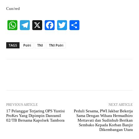
Cun/red
W
Te
X
Fa
T
S
ha
le
ce
wi
ha
ts
gr
bo
tte
re
TAGS
Polri
TNI
TNI Polri
A
a
ok
r
pp
m
Facebook
X
Pinterest
What
PREVIOUS ARTICLE
NEXT ARTICLE
17 Pelanggar Terjaring OPS Yustisi
Peduli Sesama, PWI Jakbar Bekerja
ProKes Yang Dipimpin Danramil
Sama Dengan Wihara Hermadhiro
02/TB Bersama Kapolsek Tambora
Mettavati dan Sudinhub Berikan
Sembako Kepada Korban Banjir
Dikembangan Utara