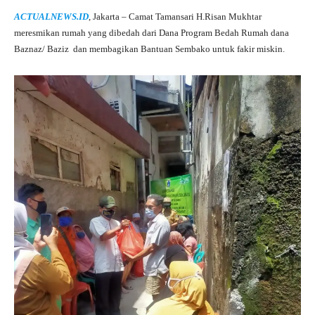
ha
le
ce
wi
ha
ACTUALNEWS.ID
, Jakarta – Camat Tamansari H.Risan Mukhtar
ts
gr
bo
tte
re
meresmikan rumah yang dibedah dari Dana Program Bedah Rumah dana
A
a
ok
r
Baznaz/ Baziz dan membagikan Bantuan Sembako untuk fakir miskin.
pp
m