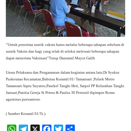
“Untuk penerima suntik vaksin harus melalui beberapa tahapan sebelum di
suntik Vaksin dan bagi yang telah di seleksi melewati beberapa tahapan
dapat menerima Vaksinasi”Tutup Danramil Mayor Galib
Unsur Pelaksana dan Pengamanan dalam kegiatan antara lain,Dr Syukur
Puskesmas Kecamatan,Babinsa Koramil 01/ Tamansari ,Polsek Metro
Tamansari Aiptu Suyatno,Pasekel Tangki Heri, Satpol PP Kelurahan Tangki
Januari,Panitia Gereja St Petrus & Paulus 30 Personil dipimpin Romo
agustinus purwantoro.
( Sumber Koramil 01/Ts ).
W
Te
X
Fa
T
S