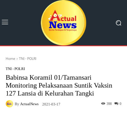
Home
TNI - POLRI
TNI - POLRI
Babinsa Koramil 01/Tamansari
Monitoring Pelaksanaan Suntik Vaksin
127 Lansia di Kelurahan Tangki
By
ActualNews
398
0
2021-03-17
Facebook
X
Pinterest
What