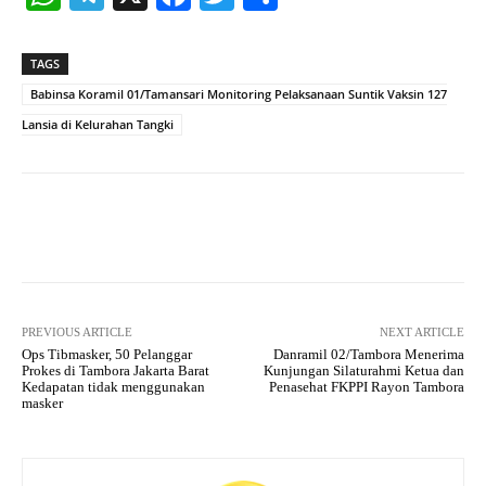
ha
le
ce
wi
ha
ts
gr
bo
tte
re
TAGS
A
a
ok
r
Babinsa Koramil 01/Tamansari Monitoring Pelaksanaan Suntik Vaksin 127
pp
m
Lansia di Kelurahan Tangki
Facebook
X
Pinterest
What
PREVIOUS ARTICLE
NEXT ARTICLE
Ops Tibmasker, 50 Pelanggar
Danramil 02/Tambora Menerima
Prokes di Tambora Jakarta Barat
Kunjungan Silaturahmi Ketua dan
Kedapatan tidak menggunakan
Penasehat FKPPI Rayon Tambora
masker