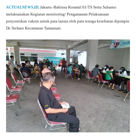
ha
le
ce
wi
ha
ACTUALNEWS.ID
, Jakarta -Babinsa Koramil 01/TS Sertu Suharno
ts
gr
bo
tte
re
melaksanakan Kegiatan monitoring/ Pengamanan Pelaksanaan
A
a
ok
r
penyuntikan vaksin untuk para lansia oleh para tenaga kesehatan dipimpin
Dr. Stefano Kecamatan Tamansari.
pp
m