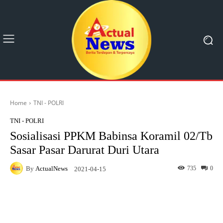
Home
TNI - POLRI
TNI - POLRI
Sosialisasi PPKM Babinsa Koramil 02/Tb
Sasar Pasar Darurat Duri Utara
By
ActualNews
735
0
2021-04-15
Facebook
X
Pinterest
What