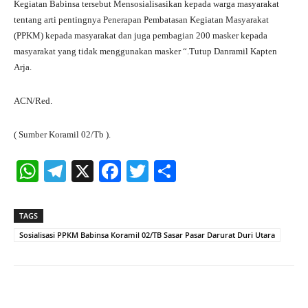
Kegiatan Babinsa tersebut Mensosialisasikan kepada warga masyarakat
tentang arti pentingnya Penerapan Pembatasan Kegiatan Masyarakat
(PPKM) kepada masyarakat dan juga pembagian 200 masker kepada
masyarakat yang tidak menggunakan masker “.Tutup Danramil Kapten
Arja.
ACN/Red.
( Sumber Koramil 02/Tb ).
W
Te
X
Fa
T
S
ha
le
ce
wi
ha
ts
gr
bo
tte
re
TAGS
A
a
ok
r
Sosialisasi PPKM Babinsa Koramil 02/TB Sasar Pasar Darurat Duri Utara
pp
m
Facebook
X
Pinterest
What