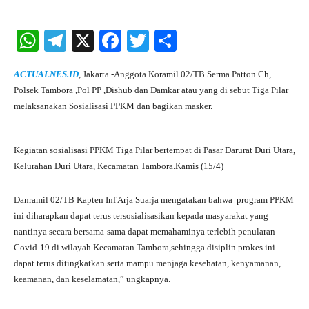
W
Te
X
Fa
T
S
ha
le
ce
wi
ha
ACTUALNES.ID
, Jakarta -Anggota Koramil 02/TB Serma Patton Ch,
ts
gr
bo
tte
re
Polsek Tambora ,Pol PP ,Dishub dan Damkar atau yang di sebut Tiga Pilar
A
a
ok
r
melaksanakan Sosialisasi PPKM dan bagikan masker.
pp
m
Kegiatan sosialisasi PPKM Tiga Pilar bertempat di Pasar Darurat Duri Utara,
Kelurahan Duri Utara, Kecamatan Tambora.Kamis (15/4)
Danramil 02/TB Kapten Inf Arja Suarja mengatakan bahwa program PPKM
ini diharapkan dapat terus tersosialisasikan kepada masyarakat yang
nantinya secara bersama-sama dapat memahaminya terlebih penularan
Covid-19 di wilayah Kecamatan Tambora,sehingga disiplin prokes ini
dapat terus ditingkatkan serta mampu menjaga kesehatan, kenyamanan,
keamanan, dan keselamatan,” ungkapnya.