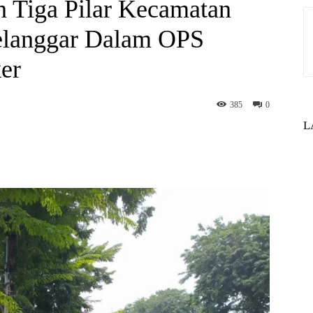
n Tiga Pilar Kecamatan
elanggar Dalam OPS
ker
385
0
L
st
WhatsApp