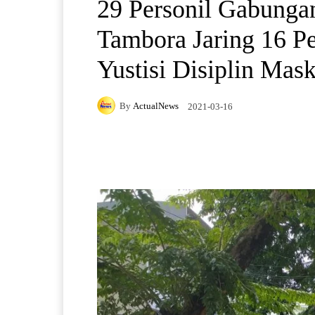
29 Personil Gabunga
Tambora Jaring 16 P
Yustisi Disiplin Mas
By
ActualNews
2021-03-16
Facebook
X
Pintere