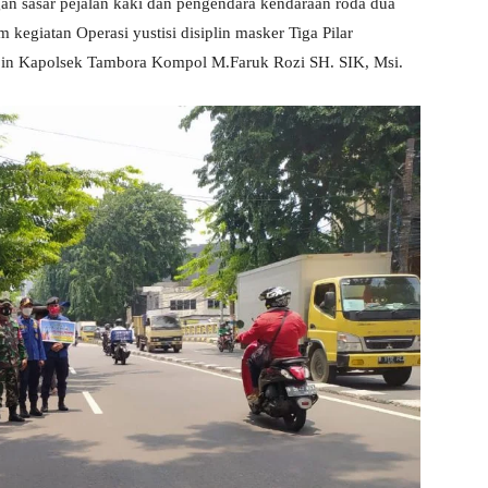
gan sasar pejalan kaki dan pengendara kendaraan roda dua
egiatan Operasi yustisi disiplin masker Tiga Pilar
pin Kapolsek Tambora Kompol M.Faruk Rozi SH. SIK, Msi.