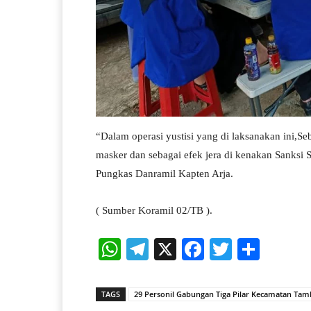
“Dalam operasi yustisi yang di laksanakan ini,S
masker dan sebagai efek jera di kenakan Sanksi S
Pungkas Danramil Kapten Arja.
( Sumber Koramil 02/TB ).
W
Te
X
Fa
T
S
ha
le
ce
wi
ha
ts
gr
bo
tte
re
TAGS
29 Personil Gabungan Tiga Pilar Kecamatan Tamb