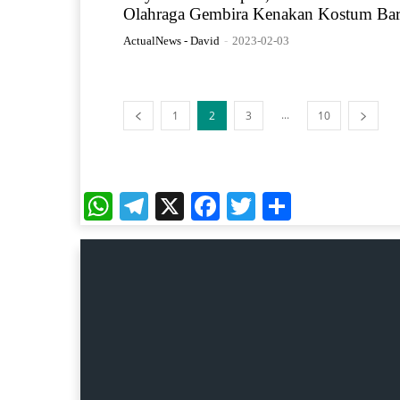
Olahraga Gembira Kenakan Kostum Ba
ActualNews - David
-
2023-02-03
...
1
2
3
10
WhatsApp
Telegram
X
Facebook
Twitter
Share