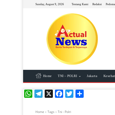
Sunday, August 9, 2026
Tentang Kami
Redaksi
Pedoma
Home
TNI – POLRI
Jakarta
Keseha
WhatsApp
Telegram
X
Facebook
Twitter
Share
Home
Tags
Tni - Polri