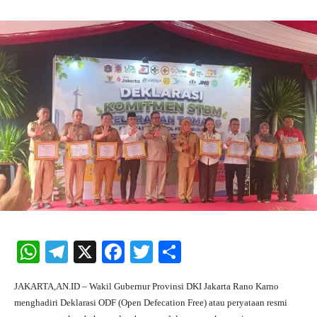
W
Te
X
Fa
T
S
ha
le
ce
wi
ha
JAKARTA,AN.ID – Wakil Gubernur Provinsi DKI Jakarta Rano Karno
ts
gr
bo
tte
re
menghadiri Deklarasi ODF (Open Defecation Free) atau peryataan resmi