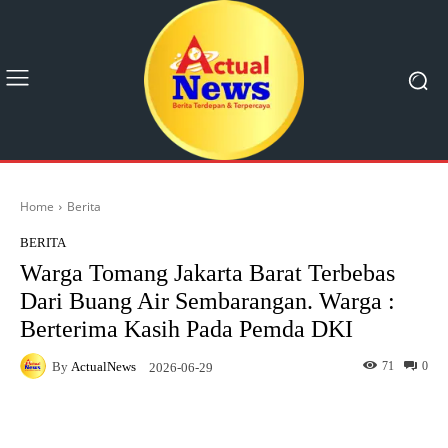
Home
Berita
BERITA
Warga Tomang Jakarta Barat Terbebas
Dari Buang Air Sembarangan. Warga :
Berterima Kasih Pada Pemda DKI
By
ActualNews
71
0
2026-06-29
Facebook
X
Pinterest
What