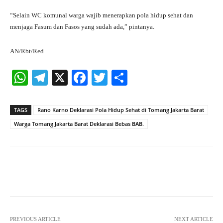
“Selain WC komunal warga wajib menerapkan pola hidup sehat dan
menjaga Fasum dan Fasos yang sudah ada,” pintanya.
AN/Rbt/Red
W
Te
X
Fa
T
S
ha
le
ce
wi
ha
ts
gr
bo
tte
re
TAGS
Rano Karno Deklarasi Pola Hidup Sehat di Tomang Jakarta Barat
A
a
ok
r
Warga Tomang Jakarta Barat Deklarasi Bebas BAB.
pp
m
Facebook
X
Pinterest
What
PREVIOUS ARTICLE
NEXT ARTICLE