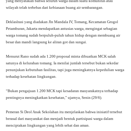
A
a
ok
r
yang menyatakan bahwa seluruh warga dalam suatu komunitas atau
wilayah telah terbebas dari kebiasaan buang air sembarangan.
pp
m
Deklaslrasi yang diadakan Jln Mandala IV, Tomang, Kecamatan Grogol
Petamburan, Jakarta mendapatkan antusias warga, mengingat sebagian
warga tomang sudah berpuluh-puluh tahun hidup dengan membuang air
besar dan mandi langsung ke aliran got dan sungai.
Menurut Rano sudah ada 1.200 proposal minta dibuatkan MCK salah
satunya di kelurahan tomang. Ia menilai jumlah tersebut bukan sekedar
penunjukan kebutuhan fasilitas, tapi juga meningkatnya kepedulian warga
terhadap kesehatan lingkungan.
“Bukan pengajuan 1.200 MCK tapi kesadaran masyarakatnya terhadap
pentingnya meningkatkan kesehatan,” ujarnya, Senin (29/6).
Pemeran Si Deol Anak Sekolahan itu menjelaskan bahwa inisiatif tersebut
berasal dari masyarakat dan menjadi bentuk partisipasi warga dalam
menciptakan lingkungan yang lebih sehat dan aman.