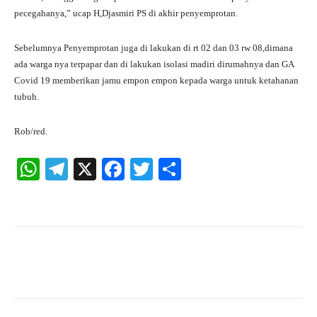
pecegahanya,” ucap H,Djasmiri PS di akhir penyemprotan.
Sebelumnya Penyemprotan juga di lakukan di rt 02 dan 03 rw 08,dimana
ada warga nya terpapar dan di lakukan isolasi madiri dirumahnya dan GA
Covid 19 memberikan jamu empon empon kepada warga untuk ketahanan
tubuh.
Rob/red.
W
Te
X
Fa
T
S
ha
le
ce
wi
ha
ts
gr
bo
tte
re
A
a
ok
r
pp
m
Facebook
X
Pinterest
What