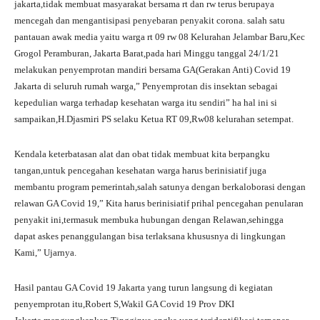
jakarta,tidak membuat masyarakat bersama rt dan rw terus berupaya
mencegah dan mengantisipasi penyebaran penyakit corona. salah satu
pantauan awak media yaitu warga rt 09 rw 08 Kelurahan Jelambar Baru,Kec
Grogol Peramburan, Jakarta Barat,pada hari Minggu tanggal 24/1/21
melakukan penyemprotan mandiri bersama GA(Gerakan Anti) Covid 19
Jakarta di seluruh rumah warga,” Penyemprotan dis insektan sebagai
kepedulian warga terhadap kesehatan warga itu sendiri” ha hal ini si
sampaikan,H.Djasmiri PS selaku Ketua RT 09,Rw08 kelurahan setempat.
Kendala keterbatasan alat dan obat tidak membuat kita berpangku
tangan,untuk pencegahan kesehatan warga harus berinisiatif juga
membantu program pemerintah,salah satunya dengan berkaloborasi dengan
relawan GA Covid 19,” Kita harus berinisiatif prihal pencegahan penularan
penyakit ini,termasuk membuka hubungan dengan Relawan,sehingga
dapat askes penanggulangan bisa terlaksana khususnya di lingkungan
Kami,” Ujarnya.
Hasil pantau GA Covid 19 Jakarta yang turun langsung di kegiatan
penyemprotan itu,Robert S,Wakil GA Covid 19 Prov DKI