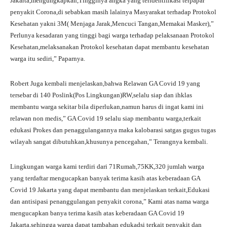
Jakarta,mengungkapkan,Tingginya angka yang teridentifikasi terpapar
penyakit Corona,di sebabkan masih lalainya Masyarakat terhadap Protokol
Kesehatan yakni 3M( Menjaga Jarak,Mencuci Tangan,Memakai Masker),”
Perlunya kesadaran yang tinggi bagi warga terhadap pelaksanaan Protokol
Kesehatan,melaksanakan Protokol kesehatan dapat membantu kesehatan
warga itu sediri,” Paparnya.
Robert Juga kembali menjelaskan,bahwa Relawan GA Covid 19 yang
tersebar di 140 Poslink(Pos Lingkungan)RW,selalu siap dan ihklas
membantu warga sekitar bila diperlukan,namun harus di ingat kami ini
relawan non medis,” GA Covid 19 selalu siap membantu warga,terkait
edukasi Prokes dan penaggulangannya maka kalobarasi satgas gugus tugas
wilayah sangat dibutuhkan,khusunya pencegahan,” Terangnya kembali.
Lingkungan warga kami terdiri dari 71Rumah,75KK,320 jumlah warga
yang terdaftar mengucapkan banyak terima kasih atas keberadaan GA
Covid 19 Jakarta yang dapat membantu dan menjelaskan terkait,Edukasi
dan antisipasi penanggulangan penyakit corona,” Kami atas nama warga
mengucapkan banya terima kasih atas keberadaan GA Covid 19
Jakarta,sehingga warga dapat tambahan edukadsi terkait penyakit dan