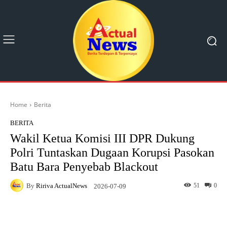
Home
Berita
BERITA
Wakil Ketua Komisi III DPR Dukung
Polri Tuntaskan Dugaan Korupsi Pasokan
Batu Bara Penyebab Blackout
By
Ririva ActualNews
51
0
2026-07-09
Facebook
X
Pinterest
What