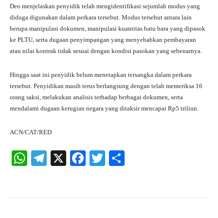
Deo menjelaskan penyidik telah mengidentifikasi sejumlah modus yang
diduga digunakan dalam perkara tersebut. Modus tersebut antara lain
berupa manipulasi dokumen, manipulasi kuantitas batu bara yang dipasok
ke PLTU, serta dugaan penyimpangan yang menyebabkan pembayaran
atau nilai kontrak tidak sesuai dengan kondisi pasokan yang sebenarnya.
Hingga saat ini penyidik belum menetapkan tersangka dalam perkara
tersebut. Penyidikan masih terus berlangsung dengan telah memeriksa 16
orang saksi, melakukan analisis terhadap berbagai dokumen, serta
mendalami dugaan kerugian negara yang ditaksir mencapai Rp5 triliun.
ACN/CAT/RED
W
Te
X
Fa
T
S
ha
le
ce
wi
ha
ts
gr
bo
tte
re
A
a
ok
r