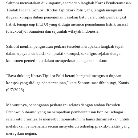
ts
gr
bo
tte
re
Sahroni menyatakan dukungannya terhadap langkah Korps Pemberantasan
A
a
ok
r
Tindak Pidana Korupsi (Kortas Tipidkor) Polri yang tengah mengusut
dugaan korupsi dalam pemenuhan pasokan batu bara untuk pembangkit
pp
m
listrik tenaga uap (PLTU) yang diduga memicu pemadaman listrik massal
(blackout) di Sumatera dan sejumlah wilayah Indonesia.
Sahroni menilai pengusutan perkara tersebut merupakan langkah tepat
dalam upaya membersihkan praktik korupsi, sekaligus sejalan dengan
komitmen pemerintah dalam memperkuat penegakan hukum.
“Saya dukung Kortas Tipikor Polri berani bergerak mengusut dugaan
korupsi yang diduga ada permainan,” kata Sahroni saat dihubungi, Kamis
(9/7/2026).
Menurutnya, penanganan perkara ini selaras dengan arahan Presiden
Prabowo Subianto yang menempatkan pemberantasan korupsi sebagai
salah satu prioritas. Ia menyebut momentum ini harus dimanfaatkan untuk
melakukan pembenahan secara menyeluruh terhadap praktik-praktik yang
merugikan negara.