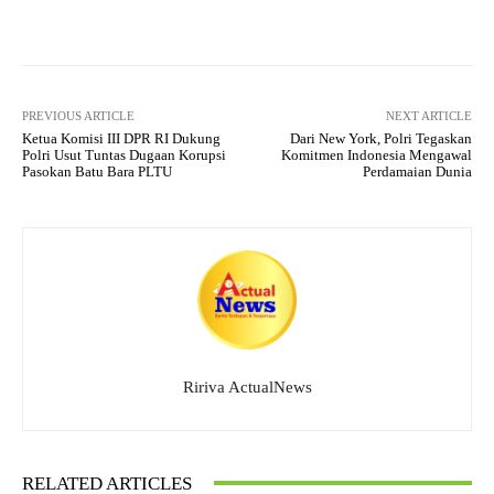
pp
m
Facebook
X
Pinterest
What
PREVIOUS ARTICLE
NEXT ARTICLE
Ketua Komisi III DPR RI Dukung
Dari New York, Polri Tegaskan
Polri Usut Tuntas Dugaan Korupsi
Komitmen Indonesia Mengawal
Pasokan Batu Bara PLTU
Perdamaian Dunia
Ririva ActualNews
RELATED ARTICLES