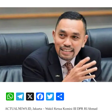
W
Te
X
Fa
T
S
ha
le
ce
wi
ha
ACTUALNEWS.ID, Jakarta – Wakil Ketua Komisi III DPR RI Ahmad