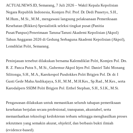
ha
le
ce
wi
ha
ACTUALNEWS.ID, Semarang, 7 Juli 2026 – Wakil Kepala Kepolisian
ts
gr
bo
tte
re
Negara Republik Indonesia, Komjen Pol. Prof. Dr. Dedi Prasetyo, S.H.,
A
a
ok
r
M.Hum., M.Si., M.M., mengawasi langsung pelaksanaan Pemeriksaan
Kesehatan (Rikkes) Spesialistik seleksi tingkat pusat (Panitia
pp
m
Pusat/Panpus) Penerimaan Taruna/Taruni Akademi Kepolisian (Akpol)
Tahun Anggaran 2026 di Gedung Serbaguna Akademi Kepolisian (Akpol),
Lemdiklat Polri, Semarang.
Peninjauan tersebut dilakukan bersama Kalemdiklat Polri, Komjen Pol. Drs.
R. Z. Panca Putra S., M.Si., Gubernur Akpol Irjen Pol. Daniel Tahi Monang
Silitonga, S.H., M.A., Karokespol Pusdokkes Polri Brigjen Pol. Dr. dr. I
Gusti Gede Maha Andikajaya, S.H., M.M., M.H.Kes., Sp.Rad., M.Kes., serta
Karodalpers SSDM Polri Brigjen Pol. Erthel Stephan, S.H., S.I.K., M.Si.
Pengawasan dilakukan untuk memastikan seluruh tahapan pemeriksaan
kesehatan berjalan secara profesional, transparan, akuntabel, serta
memanfaatkan teknologi kedokteran terbaru sehingga menghasilkan proses
rekrutmen yang semakin akurat, objektif, dan berbasis bukti ilmiah
(evidence-based).