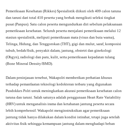
Pemeriksaan Kesehatan (Rikkes) Spesialistik diikuti oleh 409 calon taruna
dan taruni dari total 410 peserta yang berhak mengikuti seleksi tingkat
pusat (Panpus). Satu calon peserta mengundurkan diri sebelum pelaksanaan
pemeriksaan kesehatan. Seluruh peserta menjalani pemeriksaan melalui 12
stasiun spesialistik, meliputi pemeriksaan mata (visus dan buta warna),
Telinga, Hidung, dan Tenggorokan (THT), gigi dan mulut, saraf, komposisi
tubuh, bedah/fisik, penyakit dalam, jantung, obstetri dan ginekologi
(Obgyn), radiologi dan paru, kulit, serta pemeriksaan kepadatan tulang
(Bone Mineral Density/BMD).
Dalam peninjauan tersebut, Wakapolri memberikan perhatian khusus
terhadap pemanfaatan teknologi kedokteran terbaru yang digunakan
Pusdokkes Polri untuk meningkatkan akurasi pemeriksaan kesehatan calon
taruna dan taruni. Salah satunya adalah penggunaan Heart Rate Variability
(HRV) untuk menganalisis irama dan ketahanan jantung peserta secara
lebih komprehensif. Wakapolri menginstruksikan agar pemeriksaan
jantung tidak hanya dilakukan dalam kondisi istirahat, tetapi juga setelah
aktivitas fisik sehingga kemampuan jantung dalam menghadapi beban