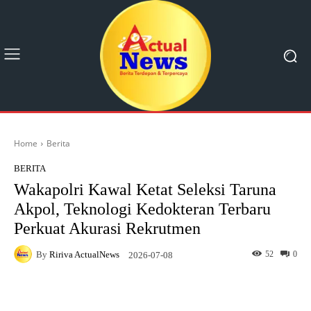
Home
Berita
BERITA
Wakapolri Kawal Ketat Seleksi Taruna
Akpol, Teknologi Kedokteran Terbaru
Perkuat Akurasi Rekrutmen
By
Ririva ActualNews
52
0
2026-07-08
Facebook
X
Pinterest
What