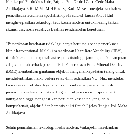
Karokespol Pusdokkes Polri, Brigjen Pol. Dr. dr. I Gusti Gede Maha
Andikajaya, S.H., M.M., M.H.Kes., Sp.Rad., M.Kes., menjelaskan bahwa
pemeriksaan kesehatan spesialistik pada seleksi Taruna Akpol kini
mengintegrasikan teknologi kedokteran modern untuk meningkatkan
akurasi diagnosis sekaligus kualitas pengambilan keputusan.
“Pemeriksaan kesehatan tidak lagi hanya bertumpu pada pemeriksaan
klinis konvensional. Melalui pemeriksaan Heart Rate Variability (HRV),
tim dokter dapat mengevaluasi respons fisiologis jantung dan kemampuan
adaptasi tubuh terhadap beban fisik. Pemeriksaan Bone Mineral Density
(BMD) memberikan gambaran objektif mengenai kepadatan tulang untuk
mengidentifikasi risiko cedera sejak dini, sedangkan VO₂ Max mengukur
kapasitas aerobik dan daya tahan kardiopulmoner peserta. Seluruh
parameter tersebut dipadukan dengan hasil pemeriksaan spesialistik
lainnya sehingga menghasilkan penilaian kesehatan yang lebih
komprehensif, objektif, dan berbasis bukti ilmiah,” jelas Brigjen Pol. Maha
Andikajaya.
Selain pemanfaatan teknologi medis modern, Wakapolri menekankan