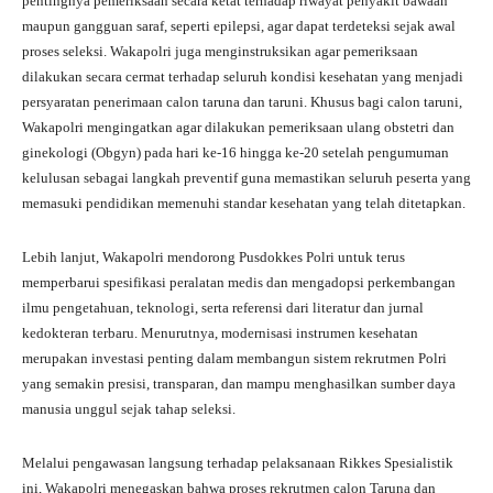
pentingnya pemeriksaan secara ketat terhadap riwayat penyakit bawaan
maupun gangguan saraf, seperti epilepsi, agar dapat terdeteksi sejak awal
proses seleksi. Wakapolri juga menginstruksikan agar pemeriksaan
dilakukan secara cermat terhadap seluruh kondisi kesehatan yang menjadi
persyaratan penerimaan calon taruna dan taruni. Khusus bagi calon taruni,
Wakapolri mengingatkan agar dilakukan pemeriksaan ulang obstetri dan
ginekologi (Obgyn) pada hari ke-16 hingga ke-20 setelah pengumuman
kelulusan sebagai langkah preventif guna memastikan seluruh peserta yang
memasuki pendidikan memenuhi standar kesehatan yang telah ditetapkan.
Lebih lanjut, Wakapolri mendorong Pusdokkes Polri untuk terus
memperbarui spesifikasi peralatan medis dan mengadopsi perkembangan
ilmu pengetahuan, teknologi, serta referensi dari literatur dan jurnal
kedokteran terbaru. Menurutnya, modernisasi instrumen kesehatan
merupakan investasi penting dalam membangun sistem rekrutmen Polri
yang semakin presisi, transparan, dan mampu menghasilkan sumber daya
manusia unggul sejak tahap seleksi.
Melalui pengawasan langsung terhadap pelaksanaan Rikkes Spesialistik
ini, Wakapolri menegaskan bahwa proses rekrutmen calon Taruna dan