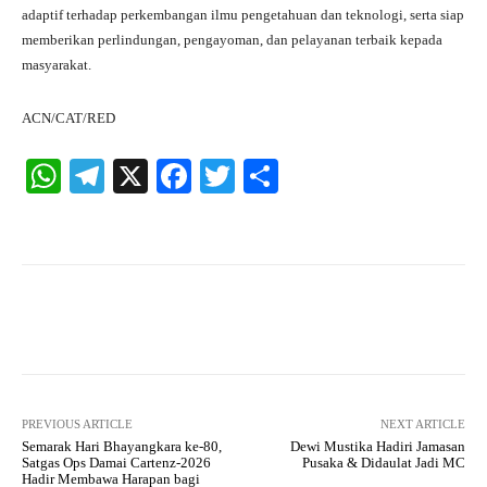
adaptif terhadap perkembangan ilmu pengetahuan dan teknologi, serta siap
memberikan perlindungan, pengayoman, dan pelayanan terbaik kepada
masyarakat.
ACN/CAT/RED
W
Te
X
Fa
T
S
ha
le
ce
wi
ha
ts
gr
bo
tte
re
A
a
ok
r
pp
m
Facebook
X
Pinterest
What
PREVIOUS ARTICLE
NEXT ARTICLE
Semarak Hari Bhayangkara ke-80,
Dewi Mustika Hadiri Jamasan
Satgas Ops Damai Cartenz-2026
Pusaka & Didaulat Jadi MC
Hadir Membawa Harapan bagi