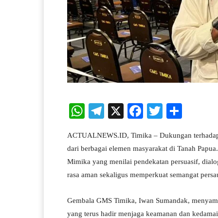
W
Te
X
Fa
T
S
ha
le
ce
wi
ha
ACTUALNEWS.ID, Timika – Dukungan terhadap p
ts
gr
bo
tte
re
dari berbagai elemen masyarakat di Tanah Papua
A
a
ok
r
Mimika yang menilai pendekatan persuasif, dial
pp
m
rasa aman sekaligus memperkuat semangat persau
Gembala GMS Timika, Iwan Sumandak, menyampaik
yang terus hadir menjaga keamanan dan kedama