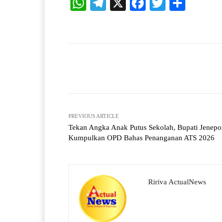
W
Te
X
Fa
T
S
ha
le
ce
wi
ha
ts
gr
bo
tte
re
A
a
ok
r
pp
m
Facebook
X
Share
PREVIOUS ARTICLE
Tekan Angka Anak Putus Sekolah, Bupati Jenepo
Kumpulkan OPD Bahas Penanganan ATS 2026
Ririva ActualNews