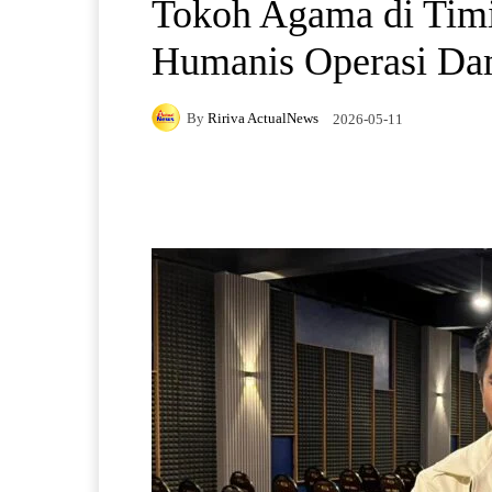
Tokoh Agama di Timi
Humanis Operasi Da
By
Ririva ActualNews
2026-05-11
Facebook
X
Pintere