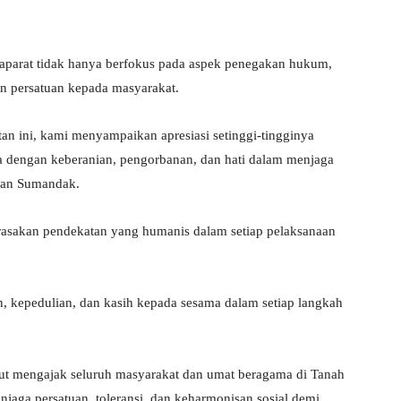
 aparat tidak hanya berfokus pada aspek penegakan hukum,
an persatuan kepada masyarakat.
an ini, kami menyampaikan apresiasi setinggi-tingginya
a dengan keberanian, pengorbanan, dan hati dalam menjaga
Iwan Sumandak.
asakan pendekatan yang humanis dalam setiap pelaksanaan
, kepedulian, dan kasih kepada sesama dalam setiap langkah
rut mengajak seluruh masyarakat dan umat beragama di Tanah
njaga persatuan, toleransi, dan keharmonisan sosial demi