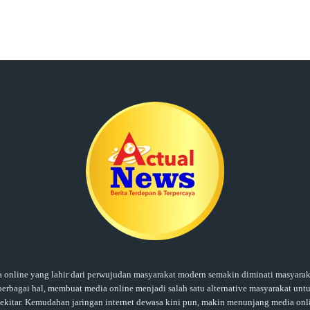
ine yang lahir dari perwujudan masyarakat modern semakin diminati masyaraka
rbagai hal, membuat media online menjadi salah satu alternative masyarakat untu
sekitar. Kemudahan jaringan internet dewasa kini pun, makin menunjang media onl