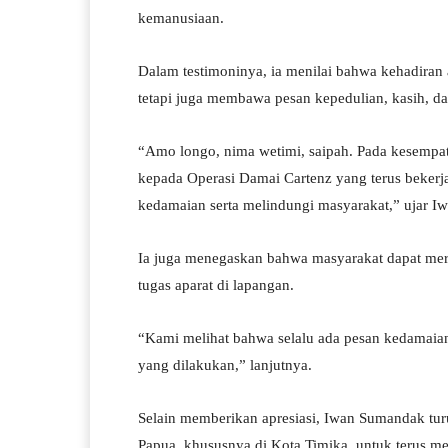
kemanusiaan.
Dalam testimoninya, ia menilai bahwa kehadiran
tetapi juga membawa pesan kepedulian, kasih, d
“Amo longo, nima wetimi, saipah. Pada kesempat
kepada Operasi Damai Cartenz yang terus bekerj
kedamaian serta melindungi masyarakat,” ujar 
Ia juga menegaskan bahwa masyarakat dapat mer
tugas aparat di lapangan.
“Kami melihat bahwa selalu ada pesan kedamaian
yang dilakukan,” lanjutnya.
Selain memberikan apresiasi, Iwan Sumandak tu
Papua, khususnya di Kota Timika, untuk terus me