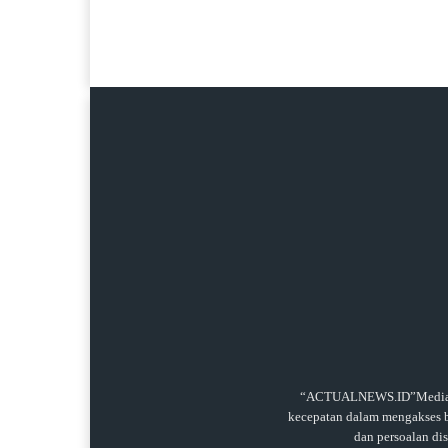
“ACTUALNEWS.ID”Media onl
kecepatan dalam mengakses be
dan persoalan di