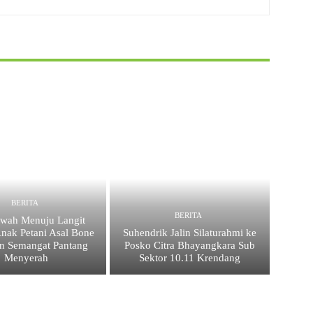
BERITA
BERITA
awah Menuju Langit
Anak Petani Asal Bone
Suhendrik Jalin Silaturahmi ke
n Semangat Pantang
Posko Citra Bhayangkara Sub
Menyerah
Sektor 10.11 Krendang