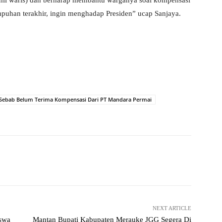
hli waris) dan berharap membantu warganya soal kompensasi
empuhan terakhir, ingin menghadap Presiden” ucap Sanjaya.
o Sebab Belum Terima Kompensasi Dari PT Mandara Permai
Pinterest
WhatsApp
NEXT ARTICLE
iswa
Mantan Bupati Kabupaten Merauke JGG Segera Di