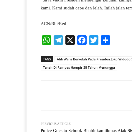
“Saya yakin Presiden mendengar keluhan kami(a
kami. Kami sudah cape dan lelah. Inilah jalan t
ACN/Rbt/Red
W
Te
X
Fa
T
S
ha
le
ce
wi
ha
ts
gr
bo
tte
re
TAGS
Ahli Waris Berkeluh Pada Presiden Joko Widod
A
a
ok
r
Tanah Di Rampas Hampir 38 Tahun Menunggu
pp
m
Facebook
X
Share
PREVIOUS ARTICLE
Police Goes to School, Bhabinkamtibmas Ajak S