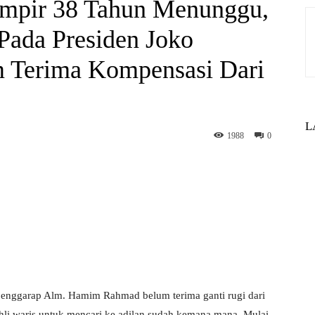
mpir 38 Tahun Menunggu,
Pada Presiden Joko
 Terima Kompensasi Dari
L
1988
0
st
WhatsApp
 penggarap Alm. Hamim Rahmad belum terima ganti rugi dari
hli waris untuk mencari ke adilan sudah kemana mana. Mulai