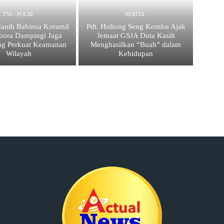
TNI - POLRI
BERITA
anih Babinsa Koramil
Pdt. Holiong Seng Kombu Ajak
bora Dampingi Jaga
Jemaat GSJA Duta Kasih
ng Perkuat Keamanan
Menghasilkan “Buah” dalam
Wilayah
Kehidupan