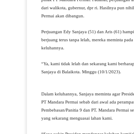
A
a
ok
r
dari walikota, gubernur, dpr ri. Hasilnya pun ni
pp
m
Permai akan dibangun.
Perjuangan Edy Sanjaya (51) dan Aris (61) hampi
berjuang terus tanpa lelah, mereka meminta pa
keluhannya.
“Ya, kami tidak lelah dan sekarang kami berhar
Sanjaya di Balaikota. Minggu (10/1/2023).
Dalam keluhannya, Sanjaya meminta agar Preside
PT Mandara Permai sebab dari awal ada perampa
Pembebasan/Panitia 9 dan PT. Mandara Permai s
yang sekarang menguasai lahan kami.